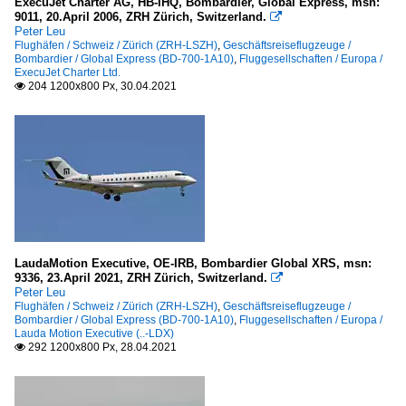
ExecuJet Charter AG, HB-IHQ, Bombardier, Global Express, msn:
9011, 20.April 2006, ZRH Zürich, Switzerland.

Peter Leu
Flughäfen / Schweiz / Zürich (ZRH-LSZH)
,
Geschäftsreiseflugzeuge /
Bombardier / Global Express (BD-700-1A10)
,
Fluggesellschaften / Europa /
ExecuJet Charter Ltd.
204 1200x800 Px, 30.04.2021

LaudaMotion Executive, OE-IRB, Bombardier Global XRS, msn:
9336, 23.April 2021, ZRH Zürich, Switzerland.

Peter Leu
Flughäfen / Schweiz / Zürich (ZRH-LSZH)
,
Geschäftsreiseflugzeuge /
Bombardier / Global Express (BD-700-1A10)
,
Fluggesellschaften / Europa /
Lauda Motion Executive (..-LDX)
292 1200x800 Px, 28.04.2021
