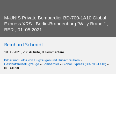
M-UNIS Private Bombardier BD-700-1A10 Global
Express XRS , Berlin-Brandenburg "Willy Brandt" ,
BER , 01.
05.2021
Reinhard Schmidt
19.06.2021, 238 Aufrufe, 0 Kommentare
Bilder und Fotos von Flugzeugen und Hubschraubern
»
Geschäftsreiseflugzeuge
»
Bombardier
»
Global Express (BD-700-1A10)
»
ID 141058