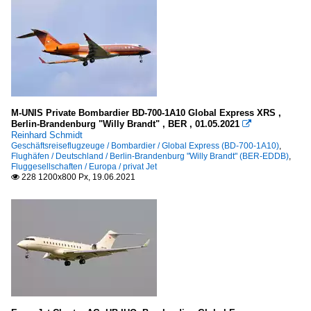
M-UNIS Private Bombardier BD-700-1A10 Global Express XRS ,
Berlin-Brandenburg "Willy Brandt" , BER , 01.05.2021

Reinhard Schmidt
Geschäftsreiseflugzeuge / Bombardier / Global Express (BD-700-1A10)
,
Flughäfen / Deutschland / Berlin-Brandenburg "Willy Brandt" (BER-EDDB)
,
Fluggesellschaften / Europa / privat Jet
228 1200x800 Px, 19.06.2021
