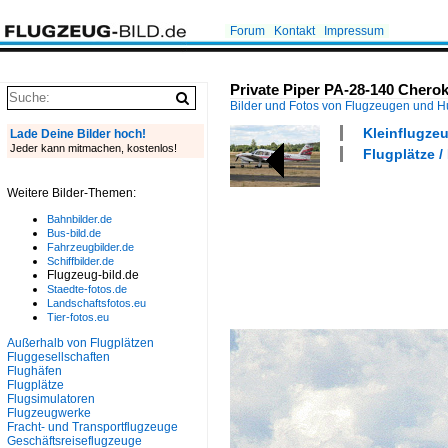
Forum
Kontakt
Impressum
Private Piper PA-28-140 Cherok
Bilder und Fotos von Flugzeugen und 
Kleinflugzeu
Lade Deine Bilder hoch!
Jeder kann mitmachen, kostenlos!
Flugplätze /
Weitere Bilder-Themen:
Bahnbilder.de
Bus-bild.de
Fahrzeugbilder.de
Schiffbilder.de
Flugzeug-bild.de
Staedte-fotos.de
Landschaftsfotos.eu
Tier-fotos.eu
Außerhalb von Flugplätzen
Fluggesellschaften
Flughäfen
Flugplätze
Flugsimulatoren
Flugzeugwerke
Fracht- und Transportflugzeuge
Geschäftsreiseflugzeuge