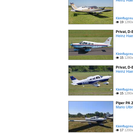
Heinz Ha
Kleinflugzeu
19
1280x

Privat, D
Heinz Ha
Kleinflugzeu
15
1280x

Privat, D
Heinz Ha
Kleinflugzeu
15
1280x

Piper PA 
Mario Ulbr
Kleinflugzeu
17
1200x
