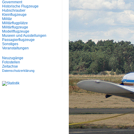
Government
Historische Flugzeuge
Hubschrauber
Kleinflugzeuge
Militär
Militärflugplätze
Militärflugzeuge
Modellflugzeuge
Museen und Ausstellungen
Passagierflugzeuge
Sonstiges
Veranstaltungen
Neuzugänge
Fotostellen
Zeitachse
Datenschutzerklärung