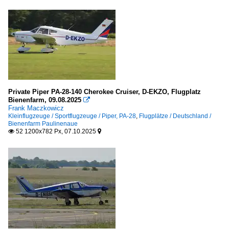
Private Piper PA-28-140 Cherokee Cruiser, D-EKZO, Flugplatz
Bienenfarm, 09.08.2025

Frank Maczkowicz
Kleinflugzeuge / Sportflugzeuge / Piper, PA-28
,
Flugplätze / Deutschland /
Bienenfarm Paulinenaue
52 1200x782 Px, 07.10.2025

