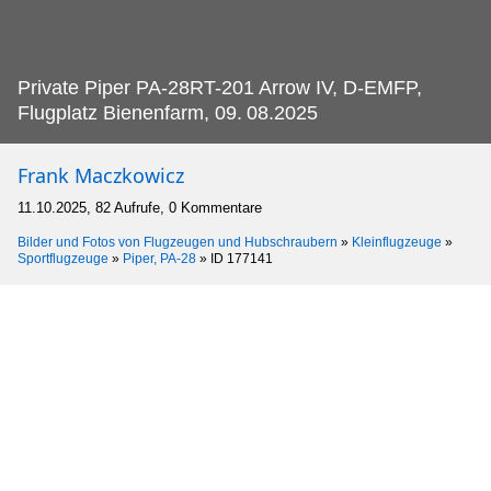
Private Piper PA-28RT-201 Arrow IV, D-EMFP,
Flugplatz Bienenfarm, 09.
08.2025
Frank Maczkowicz
11.10.2025, 82 Aufrufe, 0 Kommentare
Bilder und Fotos von Flugzeugen und Hubschraubern
»
Kleinflugzeuge
»
Sportflugzeuge
»
Piper, PA-28
»
ID 177141