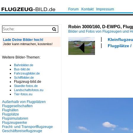
Forum
Kontakt
Impressum
Robin 3000/160, D-EWPG, Flugp
Bilder und Fotos von Flugzeugen und 
Kleinflugzeu
Lade Deine Bilder hoch!
Jeder kann mitmachen, kostenlos!
Flugplätze 
Weitere Bilder-Themen:
Bahnbilder.de
Bus-bild.de
Fahrzeugbilder.de
Schiffbilder.de
Flugzeug-bild.de
Staedte-fotos.de
Landschaftsfotos.eu
Tier-fotos.eu
Außerhalb von Flugplätzen
Fluggesellschaften
Flughäfen
Flugplätze
Flugsimulatoren
Flugzeugwerke
Fracht- und Transportflugzeuge
Geschäftsreiseflugzeuge