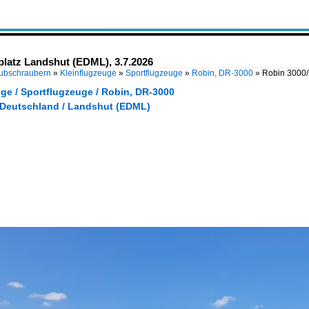
latz Landshut (EDML), 3.7.2026
Hubschraubern
»
Kleinflugzeuge
»
Sportflugzeuge
»
Robin, DR-3000
»
Robin 3000/
ge / Sportflugzeuge / Robin, DR-3000
/ Deutschland / Landshut (EDML)