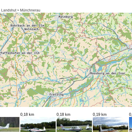
> Landshut > Münchnerau
0,18 km
0,18 km
0,19 km
0