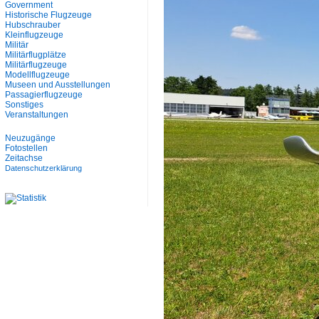
Government
Historische Flugzeuge
Hubschrauber
Kleinflugzeuge
Militär
Militärflugplätze
Militärflugzeuge
Modellflugzeuge
Museen und Ausstellungen
Passagierflugzeuge
Sonstiges
Veranstaltungen
Neuzugänge
Fotostellen
Zeitachse
Datenschutzerklärung