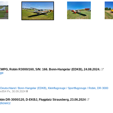
-EWPG, Robin R3000/160, S/N: 166. Bonn-Hangelar (EDKB), 24.08.2024.

ege
/ Deutschland / Bonn-Hangelar (EDKB)
,
Kleinflugzeuge / Sportflugzeuge / Robin, DR-3000
x854 Px, 30.09.2024

obin DR-3000/120, D-EKBJ, Flugplatz Strausberg, 23.06.2024

zkowicz