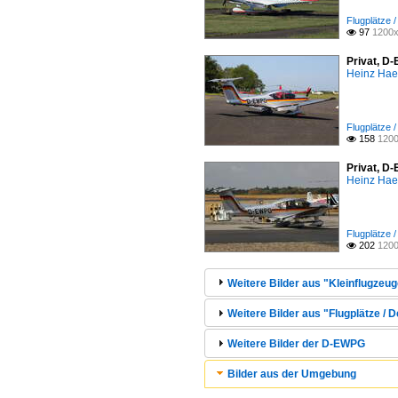
Flugplätze 
97
1200x

Privat, D
Heinz Ha
Flugplätze 
158
1200

Privat, D
Heinz Ha
Flugplätze 
202
1200

Weitere Bilder aus "Kleinflugzeug
Weitere Bilder aus "Flugplätze / 
Weitere Bilder der D-EWPG
Bilder aus der Umgebung