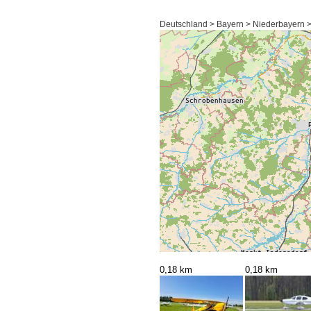
Deutschland > Bayern > Niederbayern 
0,18 km
0,18 km