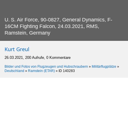
U.
S. Air Force, 90-0827, General Dynamics, F-
16CM Fighting Falcon, 24.03.2021, RMS,
Ramstein, Germany
Kurt Greul
26.03.2021, 200 Aufrufe, 0 Kommentare
Bilder und Fotos von Flugzeugen und Hubschraubern
»
Militärflugplätze
»
Deutschland
»
Ramstein (ETAR)
»
ID 140283