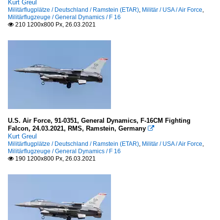
Kurt Greul
Militärflugplätze / Deutschland / Ramstein (ETAR)
,
Militär / USA / Air Force
,
Militärflugzeuge / General Dynamics / F 16
210 1200x800 Px, 26.03.2021

U.S. Air Force, 91-0351, General Dynamics, F-16CM Fighting
Falcon, 24.03.2021, RMS, Ramstein, Germany

Kurt Greul
Militärflugplätze / Deutschland / Ramstein (ETAR)
,
Militär / USA / Air Force
,
Militärflugzeuge / General Dynamics / F 16
190 1200x800 Px, 26.03.2021
