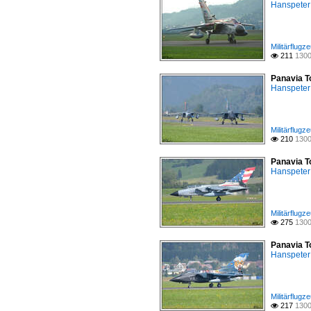
Hanspeter
Militärflugz
211
1300

Panavia T
Hanspeter
Militärflugz
210
1300

Panavia T
Hanspeter
Militärflugz
275
1300

Panavia T
Hanspeter
Militärflugz
217
1300
