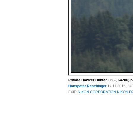
Private Hawker Hunter T.68 (J-4206) b
Hanspeter Reschinger
17.11.2016, 37
EXIF:
NIKON CORPORATION NIKON D