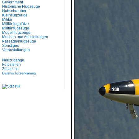
Government
Historische Flugzeuge
Hubschrauber
Kleinflugzeuge
Militär
Militärflugplätze
Militärflugzeuge
Modellflugzeuge
Museen und Ausstellungen
Passagierflugzeuge
Sonstiges
Veranstaltungen
Neuzugänge
Fotostellen
Zeitachse
Datenschutzerklärung