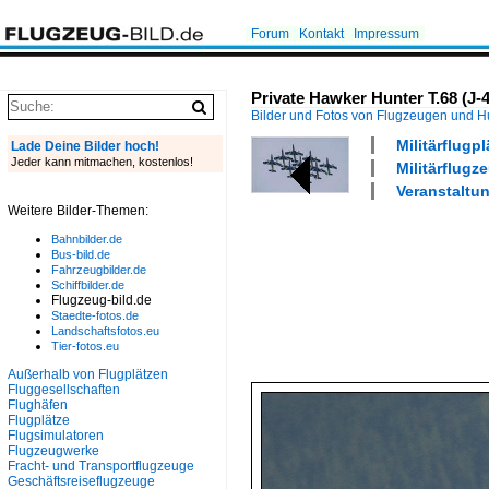
Forum
Kontakt
Impressum
Private Hawker Hunter T.68 (J-
Bilder und Fotos von Flugzeugen und 
Militärflugp
Lade Deine Bilder hoch!
Jeder kann mitmachen, kostenlos!
Militärflugz
Veranstaltun
Weitere Bilder-Themen:
Bahnbilder.de
Bus-bild.de
Fahrzeugbilder.de
Schiffbilder.de
Flugzeug-bild.de
Staedte-fotos.de
Landschaftsfotos.eu
Tier-fotos.eu
Außerhalb von Flugplätzen
Fluggesellschaften
Flughäfen
Flugplätze
Flugsimulatoren
Flugzeugwerke
Fracht- und Transportflugzeuge
Geschäftsreiseflugzeuge