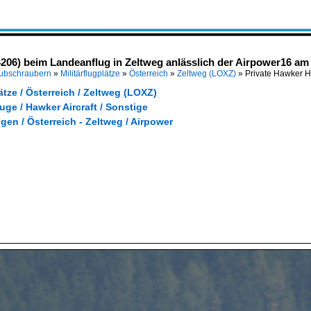
4206) beim Landeanflug in Zeltweg anlässlich der Airpower16 am 
Hubschraubern
»
Militärflugplätze
»
Österreich
»
Zeltweg (LOXZ)
»
Private Hawker H
lätze / Österreich / Zeltweg (LOXZ)
euge / Hawker Aircraft / Sonstige
gen / Österreich - Zeltweg / Airpower