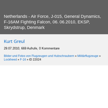
Netherlands - Air Force, J-015, General Dynamics,
F-16AM Fighting Falcon, 06.
06.2010, EKSP,
Skrydstrup, Denmark
Kurt Greul
29.07.2010, 669 Aufrufe, 0 Kommentare
Bilder und Fotos von Flugzeugen und Hubschraubern
»
Militärflugzeuge
»
Lockheed
»
F-16
»
ID 22024