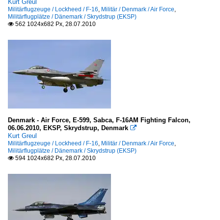
Kurt Greul
Militärflugzeuge / Lockheed / F-16
,
Militär / Denmark / Air Force
,
Militärflugplätze / Dänemark / Skrydstrup (EKSP)
562 1024x682 Px, 28.07.2010

Denmark - Air Force, E-599, Sabca, F-16AM Fighting Falcon,
06.06.2010, EKSP, Skrydstrup, Denmark

Kurt Greul
Militärflugzeuge / Lockheed / F-16
,
Militär / Denmark / Air Force
,
Militärflugplätze / Dänemark / Skrydstrup (EKSP)
594 1024x682 Px, 28.07.2010
