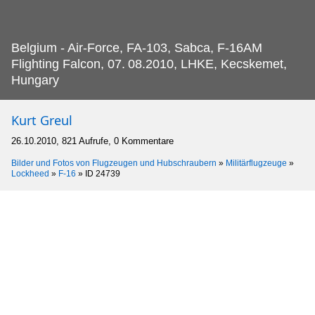
Belgium - Air-Force, FA-103, Sabca, F-16AM
Flighting Falcon, 07.
08.2010, LHKE, Kecskemet,
Hungary
Kurt Greul
26.10.2010, 821 Aufrufe, 0 Kommentare
Bilder und Fotos von Flugzeugen und Hubschraubern
»
Militärflugzeuge
»
Lockheed
»
F-16
»
ID 24739