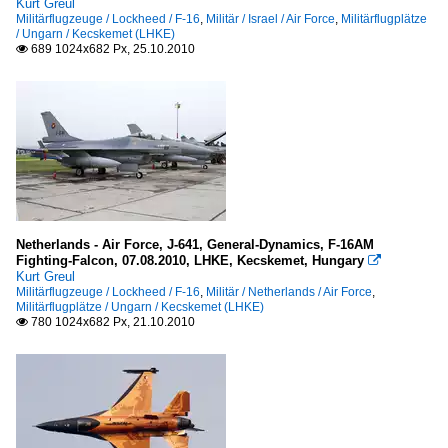
Kurt Greul
Militärflugzeuge / Lockheed / F-16
,
Militär / Israel / Air Force
,
Militärflugplätze
/ Ungarn / Kecskemet (LHKE)
689 1024x682 Px, 25.10.2010

Netherlands - Air Force, J-641, General-Dynamics, F-16AM
Fighting-Falcon, 07.08.2010, LHKE, Kecskemet, Hungary

Kurt Greul
Militärflugzeuge / Lockheed / F-16
,
Militär / Netherlands / Air Force
,
Militärflugplätze / Ungarn / Kecskemet (LHKE)
780 1024x682 Px, 21.10.2010
