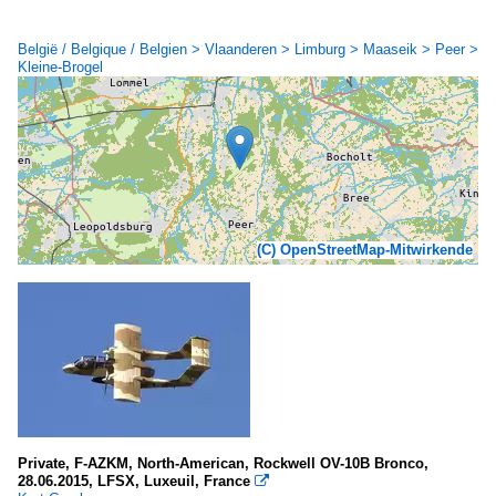
België / Belgique / Belgien > Vlaanderen > Limburg > Maaseik > Peer >
Kleine-Brogel
(C) OpenStreetMap-Mitwirkende
Private, F-AZKM, North-American, Rockwell OV-10B Bronco,
28.06.2015, LFSX, Luxeuil, France
