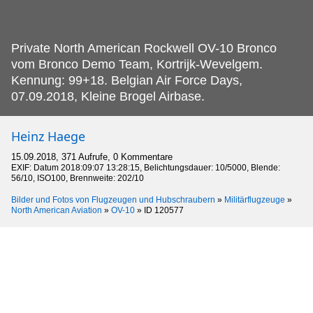
Private North American Rockwell OV-10 Bronco
vom Bronco Demo Team, Kortrijk-Wevelgem.
Kennung: 99+18. Belgian Air Force Days,
07.09.2018, Kleine Brogel Airbase.
Heinz Haege
15.09.2018, 371 Aufrufe, 0 Kommentare
EXIF: Datum 2018:09:07 13:28:15, Belichtungsdauer: 10/5000, Blende:
56/10, ISO100, Brennweite: 202/10
Bilder und Fotos von Flugzeugen und Hubschraubern
»
Militärflugzeuge
»
North American Aviation
»
OV-10
»
ID 120577