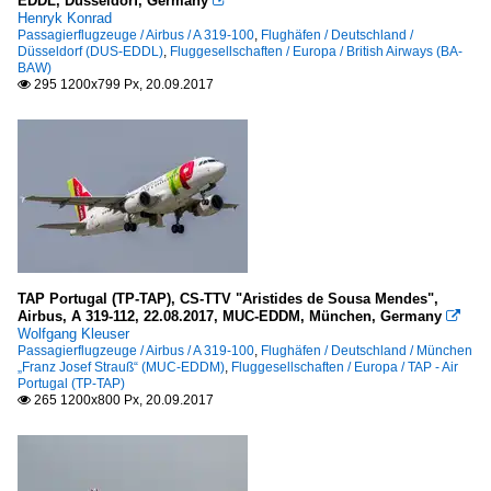
EDDL, Düsseldorf, Germany

Henryk Konrad
Passagierflugzeuge / Airbus / A 319-100
,
Flughäfen / Deutschland /
Düsseldorf (DUS-EDDL)
,
Fluggesellschaften / Europa / British Airways (BA-
BAW)
295 1200x799 Px, 20.09.2017

TAP Portugal (TP-TAP), CS-TTV "Aristides de Sousa Mendes",
Airbus, A 319-112, 22.08.2017, MUC-EDDM, München, Germany

Wolfgang Kleuser
Passagierflugzeuge / Airbus / A 319-100
,
Flughäfen / Deutschland / München
„Franz Josef Strauß“ (MUC-EDDM)
,
Fluggesellschaften / Europa / TAP - Air
Portugal (TP-TAP)
265 1200x800 Px, 20.09.2017
