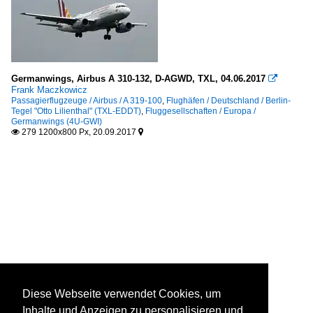
Germanwings, Airbus A 310-132, D-AGWD, TXL, 04.06.2017

Frank Maczkowicz
Passagierflugzeuge / Airbus / A 319-100
,
Flughäfen / Deutschland / Berlin-
Tegel "Otto Lilienthal" (TXL-EDDT)
,
Fluggesellschaften / Europa /
Germanwings (4U-GWI)
279 1200x800 Px, 20.09.2017


Diese Webseite verwendet Cookies, um
Inhalte und Anzeigen zu personalisieren und