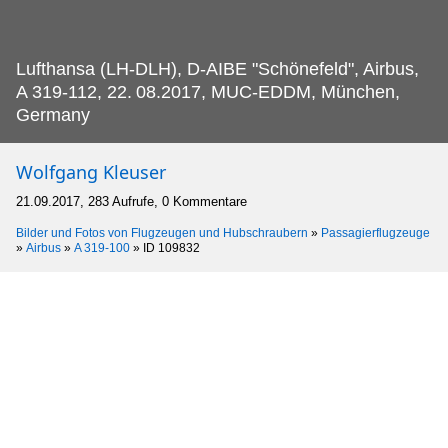
Lufthansa (LH-DLH), D-AIBE "Schönefeld", Airbus,
A 319-112, 22.
08.2017, MUC-EDDM, München,
Germany
Wolfgang Kleuser
21.09.2017, 283 Aufrufe, 0 Kommentare
Bilder und Fotos von Flugzeugen und Hubschraubern
»
Passagierflugzeuge
»
Airbus
»
A 319-100
»
ID 109832