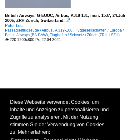
British Airways, G-EUOC, Airbus, A319-131, msn: 1537, 24.Juli
2006, ZRH Zürich, Switzerland.

Peter Leu
Passagierflugzeuge / Airbus / A 319-100
,
Fluggesellschaften / Europa /
British Airways (BA-BAW)
,
Flughäfen / Schweiz / Zürich (ZRH-LSZH)
220 1200x800 Px, 22.04.2021

Diese Webseite verwendet Cookies, um
Inhalte und Anzeigen zu personalisieren und
Zugriffe zu analysieren. Mit der Nutzung
stimmen Sie der Verwendung von Cookies
zu. Mehr erfahren: