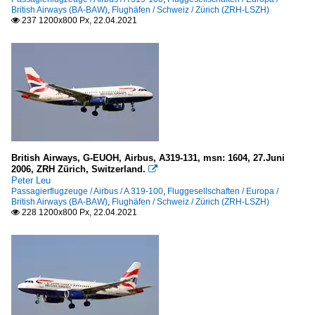
British Airways (BA-BAW)
,
Flughäfen / Schweiz / Zürich (ZRH-LSZH)
237 1200x800 Px, 22.04.2021

British Airways, G-EUOH, Airbus, A319-131, msn: 1604, 27.Juni
2006, ZRH Zürich, Switzerland.

Peter Leu
Passagierflugzeuge / Airbus / A 319-100
,
Fluggesellschaften / Europa /
British Airways (BA-BAW)
,
Flughäfen / Schweiz / Zürich (ZRH-LSZH)
228 1200x800 Px, 22.04.2021
