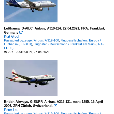
Lufthansa, D-AILC, Airbus, A319-114, 22.04.2021, FRA, Frankfurt,
Germany

Kurt Greul
Passagierflugzeuge / Airbus / A 319-100
,
Fluggesellschaften / Europa /
Lufthansa (LH-DLH)
,
Flughäfen / Deutschland / Frankfurt am Main (FRA-
EDDF)
207 1200x800 Px, 26.04.2021

British Airways, G-EUPP, Airbus, A319-131, msn: 1295, 19.April
2006, ZRH Zürich, Switzerland.

Peter Leu
Passagierflugzeuge / Airbus / A 319-100
,
Fluggesellschaften / Europa /