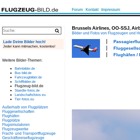
Forum
Kontakt
Impressum
Brussels Airlines, OO-SSJ, Air
Bilder und Fotos von Flugzeugen und 
Passagierflu
Lade Deine Bilder hoch!
Jeder kann mitmachen, kostenlos!
Fluggesellsc
Flughäfen /
Weitere Bilder-Themen:
Bahnbilder.de
Bus-bild.de
Fahrzeugbilder.de
Schiffbilder.de
Flugzeug-bild.de
Staedte-fotos.de
Landschaftsfotos.eu
Tier-fotos.eu
Außerhalb von Flugplätzen
Fluggesellschaften
Flughäfen
Flugplätze
Flugsimulatoren
Flugzeugwerke
Fracht- und Transportflugzeuge
Geschäftsreiseflugzeuge