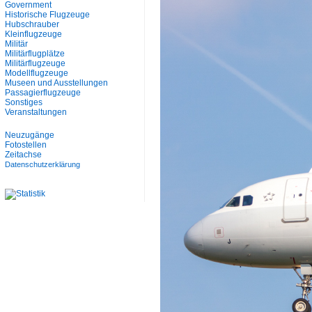
Government
Historische Flugzeuge
Hubschrauber
Kleinflugzeuge
Militär
Militärflugplätze
Militärflugzeuge
Modellflugzeuge
Museen und Ausstellungen
Passagierflugzeuge
Sonstiges
Veranstaltungen
Neuzugänge
Fotostellen
Zeitachse
Datenschutzerklärung