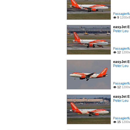
Passagierfl
9
1200x8

easyJet E
Peter Leu
Passagierfl
12
1200x

easyJet E
Peter Leu
Passagierfl
12
1200x

easyJet E
Peter Leu
Passagierfl
15
1200x
