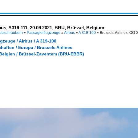
bus, A319-111, 20.09.2021, BRU, Brüssel, Belgium
Hubschraubern
»
Passagierflugzeuge
»
Airbus
»
A 319-100
»
Brussels Airlines, OO-
gzeuge / Airbus / A 319-100
haften / Europa / Brussels Airlines
 Belgien / Brüssel-Zaventem (BRU-EBBR)