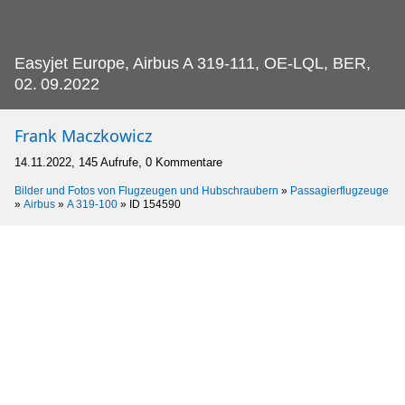
Easyjet Europe, Airbus A 319-111, OE-LQL, BER,
02.
09.2022
Frank Maczkowicz
14.11.2022, 145 Aufrufe, 0 Kommentare
Bilder und Fotos von Flugzeugen und Hubschraubern
»
Passagierflugzeuge
»
Airbus
»
A 319-100
»
ID 154590