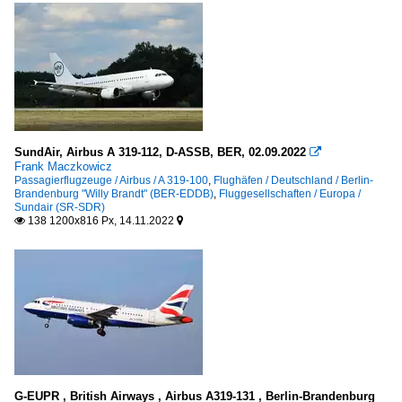
SundAir, Airbus A 319-112, D-ASSB, BER, 02.09.2022

Frank Maczkowicz
Passagierflugzeuge / Airbus / A 319-100
,
Flughäfen / Deutschland / Berlin-
Brandenburg "Willy Brandt" (BER-EDDB)
,
Fluggesellschaften / Europa /
Sundair (SR-SDR)
138 1200x816 Px, 14.11.2022


G-EUPR , British Airways , Airbus A319-131 , Berlin-Brandenburg