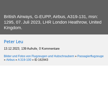
British Airways, G-EUPP, Airbus, A319-131, msn:
1295, 07.
Juli 2023, LHR London Heathrow, United
Kingdom.
Peter Leu
13.12.2023, 139 Aufrufe, 0 Kommentare
Bilder und Fotos von Flugzeugen und Hubschraubern
»
Passagierflugzeuge
»
Airbus
»
A 319-100
»
ID 162943