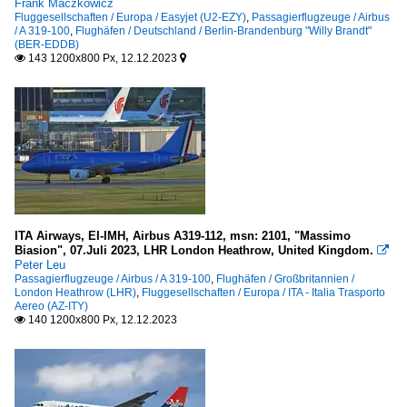
Frank Maczkowicz
Fluggesellschaften / Europa / Easyjet (U2-EZY)
,
Passagierflugzeuge / Airbus
/ A 319-100
,
Flughäfen / Deutschland / Berlin-Brandenburg "Willy Brandt"
(BER-EDDB)
143 1200x800 Px, 12.12.2023


ITA Airways, EI-IMH, Airbus A319-112, msn: 2101, "Massimo
Biasion", 07.Juli 2023, LHR London Heathrow, United Kingdom.

Peter Leu
Passagierflugzeuge / Airbus / A 319-100
,
Flughäfen / Großbritannien /
London Heathrow (LHR)
,
Fluggesellschaften / Europa / ITA - Italia Trasporto
Aereo (AZ-ITY)
140 1200x800 Px, 12.12.2023
