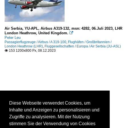
Air Serbia, YU-APL, Airbus A319-132, msn: 4282, 06.Juli 2023, LHR
London Heathrow, United Kingdom.

Peter Leu
Passagierflugzeuge / Airbus / A 319-100
,
Flughäfen / Großbritannien /
London Heathrow (LHR)
,
Fluggesellschaften / Europa / Air Serbia (JU-ASL)
153 1200x800 Px, 08.12.2023

Diese Webseite verwendet Cookies, um
Inhalte und Anzeigen zu personalisieren und
Zugriffe zu analysieren. Mit der Nutzung
stimmen Sie der Verwendung von Cookies