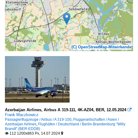
(C) OpenStreetMap-Mitwirkende
Azerbaijan Airlines, Airbus A 319-111, 4K-AZ04, BER, 12.05.2024

Frank Maczkowicz
Passagierflugzeuge / Airbus / A 319-100
,
Fluggesellschaften / Asien /
Azerbaijan Airlines
,
Flughäfen / Deutschland / Berlin-Brandenburg "Willy
Brandt" (BER-EDDB)
112 1200x863 Px, 14.07.2024

