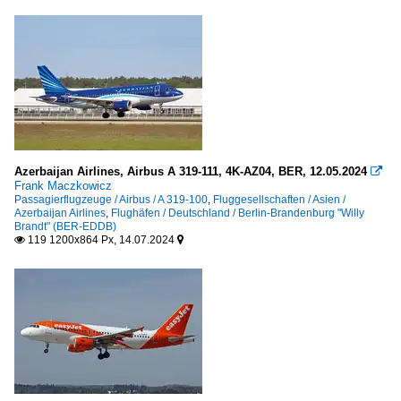
Azerbaijan Airlines, Airbus A 319-111, 4K-AZ04, BER, 12.05.2024

Frank Maczkowicz
Passagierflugzeuge / Airbus / A 319-100
,
Fluggesellschaften / Asien /
Azerbaijan Airlines
,
Flughäfen / Deutschland / Berlin-Brandenburg "Willy
Brandt" (BER-EDDB)
119 1200x864 Px, 14.07.2024

