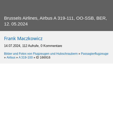
Brussels Airlines, Airbus A 319-111, OO-SSB, BER,
12.
05.2024
Frank Maczkowicz
14.07.2024, 112 Aufrufe, 0 Kommentare
Bilder und Fotos von Flugzeugen und Hubschraubern
»
Passagierflugzeuge
»
Airbus
»
A 319-100
»
ID 166916