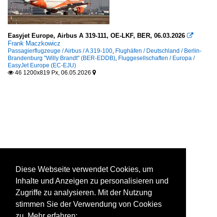
Easyjet Europe, Airbus A 319-111, OE-LKF, BER, 06.03.2026

Frank Maczkowicz
Passagierflugzeuge / Airbus / A 319-100
,
Flughäfen / Deutschland / Berlin-
Brandenburg "Willy Brandt" (BER-EDDB)
,
Fluggesellschaften / Europa /
EasyJet Europe (EC-EJU)
46 1200x819 Px, 06.05.2026


Diese Webseite verwendet Cookies, um
Inhalte und Anzeigen zu personalisieren und
Zugriffe zu analysieren. Mit der Nutzung
stimmen Sie der Verwendung von Cookies
zu. Mehr erfahren: