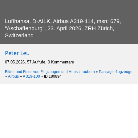
Lufthansa, D-AILK, Airbus A319-114, msn: 679,
"Aschaffenburg", 23.
April 2026, ZRH Zürich,
Switzerland.
Peter Leu
07.05.2026, 57 Aufrufe, 0 Kommentare
Bilder und Fotos von Flugzeugen und Hubschraubern
»
Passagierflugzeuge
»
Airbus
»
A 319-100
»
ID 180894