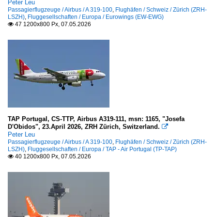
Peter Leu
Passagierflugzeuge / Airbus / A 319-100
,
Flughäfen / Schweiz / Zürich (ZRH-
LSZH)
,
Fluggesellschaften / Europa / Eurowings (EW-EWG)
47 1200x800 Px, 07.05.2026

TAP Portugal, CS-TTP, Airbus A319-111, msn: 1165, "Josefa
D'Obidos", 23.April 2026, ZRH Zürich, Switzerland.

Peter Leu
Passagierflugzeuge / Airbus / A 319-100
,
Flughäfen / Schweiz / Zürich (ZRH-
LSZH)
,
Fluggesellschaften / Europa / TAP - Air Portugal (TP-TAP)
40 1200x800 Px, 07.05.2026
