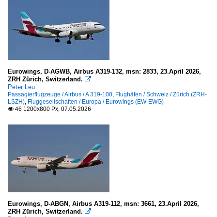
Eurowings, D-AGWB, Airbus A319-132, msn: 2833, 23.April 2026,
ZRH Zürich, Switzerland.

Peter Leu
Passagierflugzeuge / Airbus / A 319-100
,
Flughäfen / Schweiz / Zürich (ZRH-
LSZH)
,
Fluggesellschaften / Europa / Eurowings (EW-EWG)
46 1200x800 Px, 07.05.2026

Eurowings, D-ABGN, Airbus A319-112, msn: 3661, 23.April 2026,
ZRH Zürich, Switzerland.
