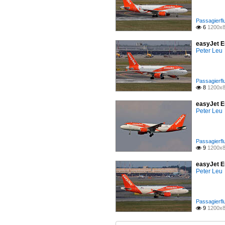
Passagierfl
6
1200x8

easyJet E
Peter Leu
Passagierfl
8
1200x8

easyJet E
Peter Leu
Passagierfl
9
1200x8

easyJet E
Peter Leu
Passagierfl
9
1200x8
