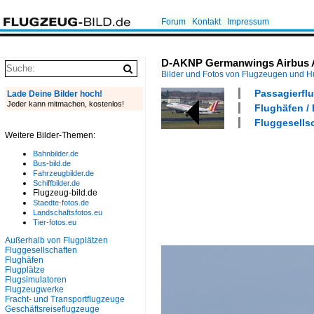
Forum
Kontakt
Impressum
D-AKNP Germanwings Airbus A31
Bilder und Fotos von Flugzeugen und 
Passagierflu
Lade Deine Bilder hoch!
Jeder kann mitmachen, kostenlos!
Flughäfen / 
Fluggesells
Weitere Bilder-Themen:
Bahnbilder.de
Bus-bild.de
Fahrzeugbilder.de
Schiffbilder.de
Flugzeug-bild.de
Staedte-fotos.de
Landschaftsfotos.eu
Tier-fotos.eu
Außerhalb von Flugplätzen
Fluggesellschaften
Flughäfen
Flugplätze
Flugsimulatoren
Flugzeugwerke
Fracht- und Transportflugzeuge
Geschäftsreiseflugzeuge