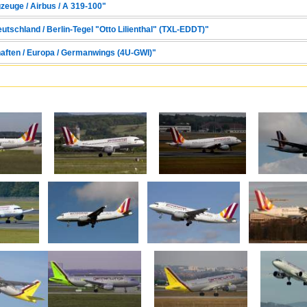
zeuge / Airbus / A 319-100"
eutschland / Berlin-Tegel "Otto Lilienthal" (TXL-EDDT)"
haften / Europa / Germanwings (4U-GWI)"