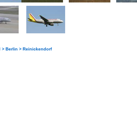
> Berlin > Reinickendorf