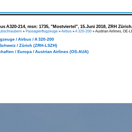
us A320-214, msn: 1735, "Mostviertel", 15.Juni 2018, ZRH Zürich
Hubschraubern
»
Passagierflugzeuge
»
Airbus
»
A 320-200
»
Austrian Airlines, OE-
gzeuge / Airbus / A 320-200
 Schweiz / Zürich (ZRH-LSZH)
haften / Europa / Austrian Airlines (OS-AUA)