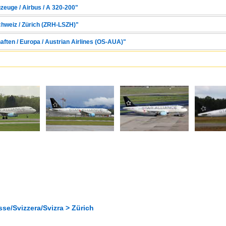
zeuge / Airbus / A 320-200"
chweiz / Zürich (ZRH-LSZH)"
aften / Europa / Austrian Airlines (OS-AUA)"
se/Svizzera/Svizra > Zürich