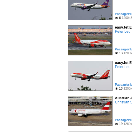
Passagierfl
6
1200x8

easyJet E
Peter Leu
Passagierfl
13
1200x

easyJet E
Peter Leu
Passagierfl
13
1200x

Austrian 
Christian
Passagierfl
19
1280x
