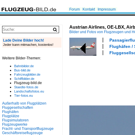
Forum
Kontakt
Impressum
Austrian Airlines, OE-LBX, Airb
Bilder und Fotos von Flugzeugen und 
Passagierflu
Lade Deine Bilder hoch!
Jeder kann mitmachen, kostenlos!
Flughäfen /
Fluggesellsc
Weitere Bilder-Themen:
Bahnbilder.de
Bus-bild.de
Fahrzeugbilder.de
Schiffbilder.de
Flugzeug-bild.de
Staedte-fotos.de
Landschaftsfotos.eu
Tier-fotos.eu
Außerhalb von Flugplätzen
Fluggesellschaften
Flughäfen
Flugplätze
Flugsimulatoren
Flugzeugwerke
Fracht- und Transportflugzeuge
Geschäftsreiseflugzeuge