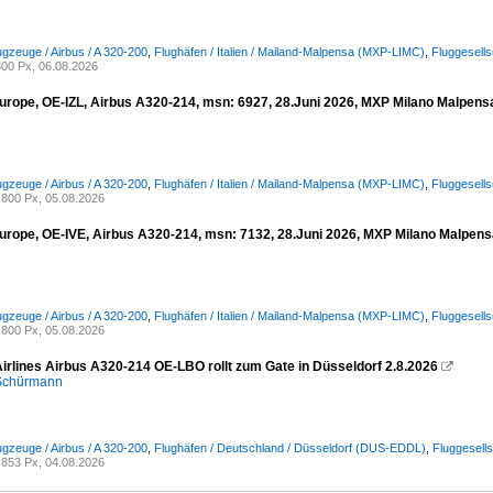
ugzeuge / Airbus / A 320-200
,
Flughäfen / Italien / Mailand-Malpensa (MXP-LIMC)
,
Fluggesells
00 Px, 06.08.2026
urope, OE-IZL, Airbus A320-214, msn: 6927, 28.Juni 2026, MXP Milano Malpensa,
ugzeuge / Airbus / A 320-200
,
Flughäfen / Italien / Mailand-Malpensa (MXP-LIMC)
,
Fluggesell
800 Px, 05.08.2026
urope, OE-IVE, Airbus A320-214, msn: 7132, 28.Juni 2026, MXP Milano Malpensa,
ugzeuge / Airbus / A 320-200
,
Flughäfen / Italien / Mailand-Malpensa (MXP-LIMC)
,
Fluggesell
800 Px, 05.08.2026
Airlines Airbus A320-214 OE-LBO rollt zum Gate in Düsseldorf 2.8.2026

 Schürmann
ugzeuge / Airbus / A 320-200
,
Flughäfen / Deutschland / Düsseldorf (DUS-EDDL)
,
Fluggesells
853 Px, 04.08.2026