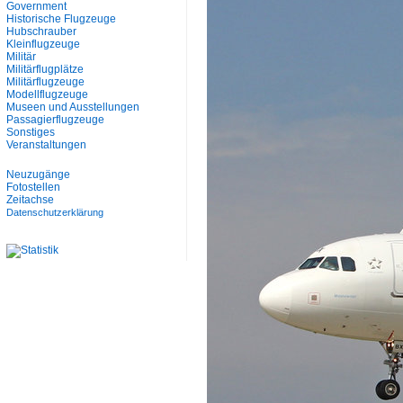
Government
Historische Flugzeuge
Hubschrauber
Kleinflugzeuge
Militär
Militärflugplätze
Militärflugzeuge
Modellflugzeuge
Museen und Ausstellungen
Passagierflugzeuge
Sonstiges
Veranstaltungen
Neuzugänge
Fotostellen
Zeitachse
Datenschutzerklärung