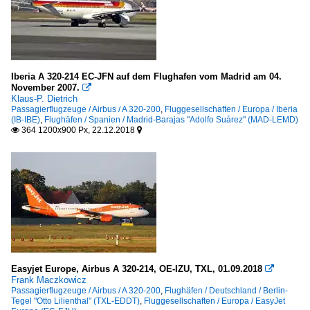
Iberia A 320-214 EC-JFN auf dem Flughafen vom Madrid am 04.
November 2007.

Klaus-P. Dietrich
Passagierflugzeuge / Airbus / A 320-200
,
Fluggesellschaften / Europa / Iberia
(IB-IBE)
,
Flughäfen / Spanien / Madrid-Barajas "Adolfo Suárez" (MAD-LEMD)
364 1200x900 Px, 22.12.2018


Easyjet Europe, Airbus A 320-214, OE-IZU, TXL, 01.09.2018

Frank Maczkowicz
Passagierflugzeuge / Airbus / A 320-200
,
Flughäfen / Deutschland / Berlin-
Tegel "Otto Lilienthal" (TXL-EDDT)
,
Fluggesellschaften / Europa / EasyJet