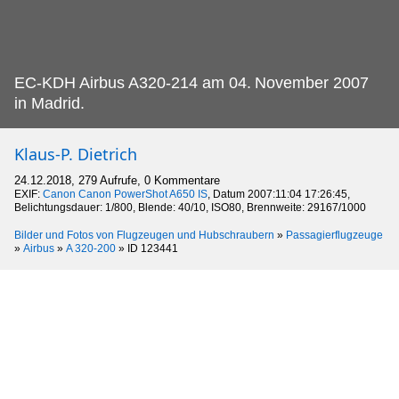
EC-KDH Airbus A320-214 am 04.
November 2007
in Madrid.
Klaus-P. Dietrich
24.12.2018, 279 Aufrufe, 0 Kommentare
EXIF:
Canon Canon PowerShot A650 IS
, Datum 2007:11:04 17:26:45,
Belichtungsdauer: 1/800, Blende: 40/10, ISO80, Brennweite: 29167/1000
Bilder und Fotos von Flugzeugen und Hubschraubern
»
Passagierflugzeuge
»
Airbus
»
A 320-200
»
ID 123441