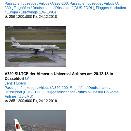
Passagierflugzeuge / Airbus / A 320-200
,
Passagierflugzeuge / Airbus / A
330-
,
Flughäfen / Deutschland / Düsseldorf (DUS-EDDL)
,
Fluggesellschaften
/ Europa / Eurowings (EW-EWG)
259 1200x800 Px, 24.12.2018

A320 SU-TCF der Almasria Universal Airlines am 20.12.18 in
Düsseldorf

Jens Hubers
Passagierflugzeuge / Airbus / A 320-200
,
Flughäfen / Deutschland /
Düsseldorf (DUS-EDDL)
,
Fluggesellschaften / Afrika / AlMasria Universal
Airlines (UL-LMU)
265 1200x800 Px, 24.12.2018
