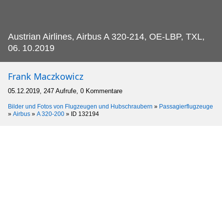
Austrian Airlines, Airbus A 320-214, OE-LBP, TXL,
06.
10.2019
Frank Maczkowicz
05.12.2019, 247 Aufrufe, 0 Kommentare
Bilder und Fotos von Flugzeugen und Hubschraubern
»
Passagierflugzeuge
»
Airbus
»
A 320-200
»
ID 132194