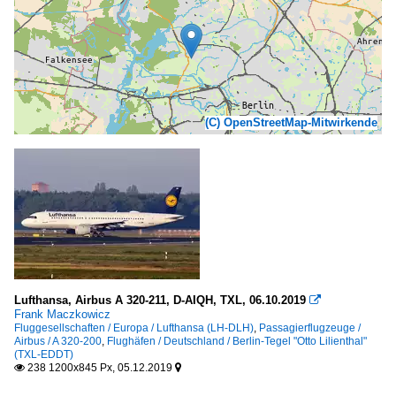
(C) OpenStreetMap-Mitwirkende
Lufthansa, Airbus A 320-211, D-AIQH, TXL, 06.10.2019

Frank Maczkowicz
Fluggesellschaften / Europa / Lufthansa (LH-DLH)
,
Passagierflugzeuge /
Airbus / A 320-200
,
Flughäfen / Deutschland / Berlin-Tegel "Otto Lilienthal"
(TXL-EDDT)
238 1200x845 Px, 05.12.2019

