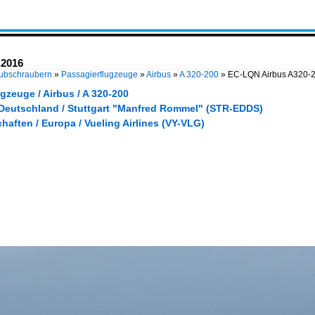
.2016
Hubschraubern
»
Passagierflugzeuge
»
Airbus
»
A 320-200
»
EC-LQN Airbus A320-
gzeuge / Airbus / A 320-200
 Deutschland / Stuttgart "Manfred Rommel" (STR-EDDS)
haften / Europa / Vueling Airlines (VY-VLG)