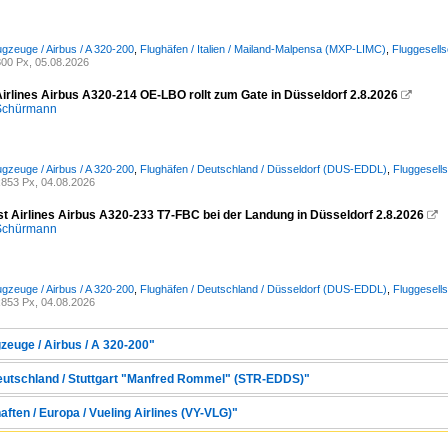
ugzeuge / Airbus / A 320-200
,
Flughäfen / Italien / Mailand-Malpensa (MXP-LIMC)
,
Fluggesell
00 Px, 05.08.2026
Airlines Airbus A320-214 OE-LBO rollt zum Gate in Düsseldorf 2.8.2026

 Schürmann
ugzeuge / Airbus / A 320-200
,
Flughäfen / Deutschland / Düsseldorf (DUS-EDDL)
,
Fluggesells
853 Px, 04.08.2026
st Airlines Airbus A320-233 T7-FBC bei der Landung in Düsseldorf 2.8.2026

 Schürmann
ugzeuge / Airbus / A 320-200
,
Flughäfen / Deutschland / Düsseldorf (DUS-EDDL)
,
Fluggesells
853 Px, 04.08.2026
zeuge / Airbus / A 320-200"
Deutschland / Stuttgart "Manfred Rommel" (STR-EDDS)"
aften / Europa / Vueling Airlines (VY-VLG)"