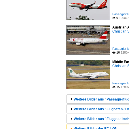
Passagierfl
9
1200x8

Austrian 
Christian
Passagierfl
16
1280x

Middle Ea
Christian
Passagierfl
15
1280x

Weitere Bilder aus "Passagierflug
Weitere Bilder aus "Flughäfen / 
Weitere Bilder aus "Fluggesellsch
Weitere Bilder der EC-LQN