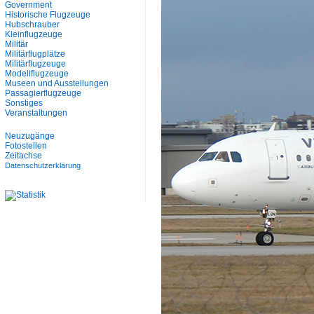
Government
Historische Flugzeuge
Hubschrauber
Kleinflugzeuge
Militär
Militärflugplätze
Militärflugzeuge
Modellflugzeuge
Museen und Ausstellungen
Passagierflugzeuge
Sonstiges
Veranstaltungen
Neuzugänge
Fotostellen
Zeitachse
Datenschutzerklärung