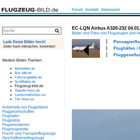
Forum
Kontakt
Impressum
EC-LQN Airbus A320-232 04.01
Bilder und Fotos von Flugzeugen und 
Passagierflu
Lade Deine Bilder hoch!
Jeder kann mitmachen, kostenlos!
Flughäfen /
Fluggesellsc
Weitere Bilder-Themen:
Bahnbilder.de
Bus-bild.de
Fahrzeugbilder.de
Schiffbilder.de
Flugzeug-bild.de
Staedte-fotos.de
Landschaftsfotos.eu
Tier-fotos.eu
Außerhalb von Flugplätzen
Fluggesellschaften
Flughäfen
Flugplätze
Flugsimulatoren
Flugzeugwerke
Fracht- und Transportflugzeuge
Geschäftsreiseflugzeuge