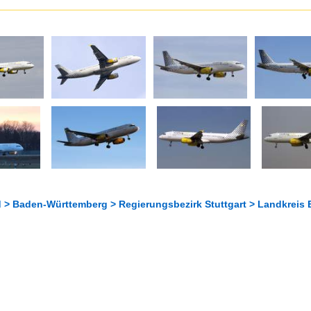
 > Baden-Württemberg > Regierungsbezirk Stuttgart > Landkreis 