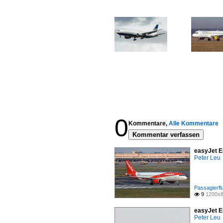
0
Kommentare,
Alle Kommentare
Kommentar verfassen
easyJet E
Peter Leu
Passagierfl
9
1200x8

easyJet E
Peter Leu