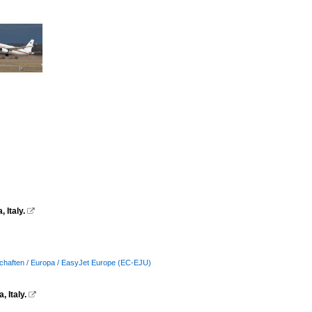
 Italy.

schaften / Europa / EasyJet Europe (EC-EJU)
 Italy.
