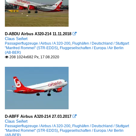
D-ABDU Airbus A320-214 11.11.2018

Claus Seifert
Passagierflugzeuge / Airbus / A 320-200
,
Flughäfen / Deutschland / Stuttgart
"Manfred Rommel" (STR-EDDS)
,
Fluggesellschaften / Europa / Air Berlin
(AB-BER)
208 1024x682 Px, 17.08.2020

D-ABFF Airbus A320-214 27.03.2017

Claus Seifert
Passagierflugzeuge / Airbus / A 320-200
,
Flughäfen / Deutschland / Stuttgart
"Manfred Rommel" (STR-EDDS)
,
Fluggesellschaften / Europa / Air Berlin
(AB-BER)