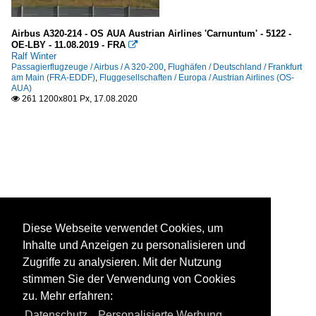
Airbus A320-214 - OS AUA Austrian Airlines 'Carnuntum' - 5122 -
OE-LBY - 11.08.2019 - FRA

Ralf Winter
Passagierflugzeuge / Airbus / A 320-200
,
Flughäfen / Deutschland / Frankfurt
am Main (FRA-EDDF)
,
Fluggesellschaften / Europa / Austrian Airlines (OS-
AUA)
261 1200x801 Px, 17.08.2020

Diese Webseite verwendet Cookies, um
Inhalte und Anzeigen zu personalisieren und
Zugriffe zu analysieren. Mit der Nutzung
stimmen Sie der Verwendung von Cookies
zu. Mehr erfahren:
Datenschutz
,
Personalisierte Werbung