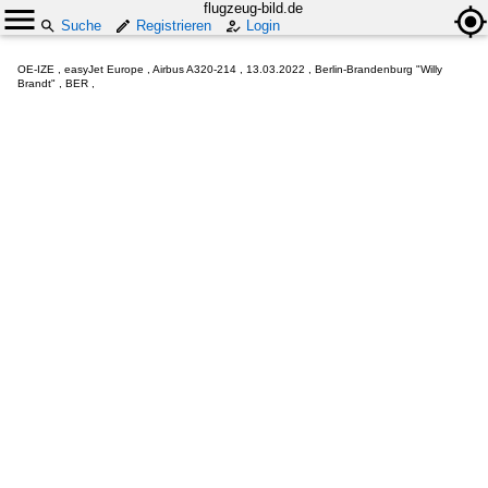
flugzeug-bild.de
Suche
Registrieren
Login
OE-IZE , easyJet Europe , Airbus A320-214 , 13.03.2022 , Berlin-Brandenburg "Willy
Brandt" , BER ,