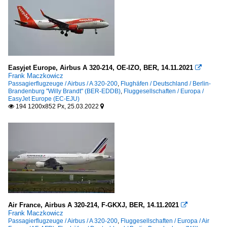
Easyjet Europe, Airbus A 320-214, OE-IZO, BER, 14.11.2021

Frank Maczkowicz
Passagierflugzeuge / Airbus / A 320-200
,
Flughäfen / Deutschland / Berlin-
Brandenburg "Willy Brandt" (BER-EDDB)
,
Fluggesellschaften / Europa /
EasyJet Europe (EC-EJU)
194 1200x852 Px, 25.03.2022


Air France, Airbus A 320-214, F-GKXJ, BER, 14.11.2021

Frank Maczkowicz
Passagierflugzeuge / Airbus / A 320-200
,
Fluggesellschaften / Europa / Air