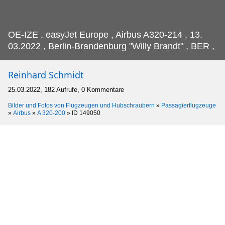
OE-IZE , easyJet Europe , Airbus A320-214 , 13.
03.2022 , Berlin-Brandenburg "Willy Brandt" , BER ,
Reinhard Schmidt
25.03.2022, 182 Aufrufe, 0 Kommentare
Bilder und Fotos von Flugzeugen und Hubschraubern
»
Passagierflugzeuge
»
Airbus
»
A 320-200
»
ID 149050