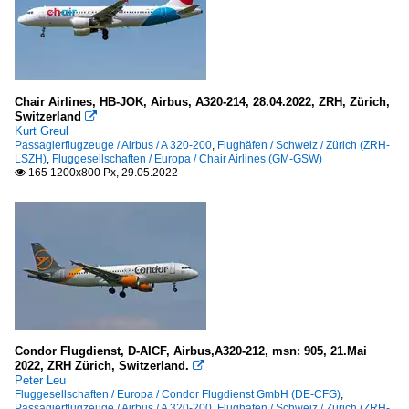
Chair Airlines, HB-JOK, Airbus, A320-214, 28.04.2022, ZRH, Zürich,
Switzerland

Kurt Greul
Passagierflugzeuge / Airbus / A 320-200
,
Flughäfen / Schweiz / Zürich (ZRH-
LSZH)
,
Fluggesellschaften / Europa / Chair Airlines (GM-GSW)
165 1200x800 Px, 29.05.2022

Condor Flugdienst, D-AICF, Airbus,A320-212, msn: 905, 21.Mai
2022, ZRH Zürich, Switzerland.

Peter Leu
Fluggesellschaften / Europa / Condor Flugdienst GmbH (DE-CFG)
,
Passagierflugzeuge / Airbus / A 320-200
,
Flughäfen / Schweiz / Zürich (ZRH-