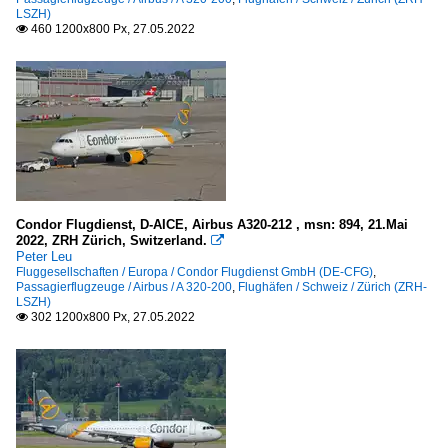
LSZH)
460 1200x800 Px, 27.05.2022

Condor Flugdienst, D-AICE, Airbus A320-212 , msn: 894, 21.Mai
2022, ZRH Zürich, Switzerland.

Peter Leu
Fluggesellschaften / Europa / Condor Flugdienst GmbH (DE-CFG)
,
Passagierflugzeuge / Airbus / A 320-200
,
Flughäfen / Schweiz / Zürich (ZRH-
LSZH)
302 1200x800 Px, 27.05.2022
