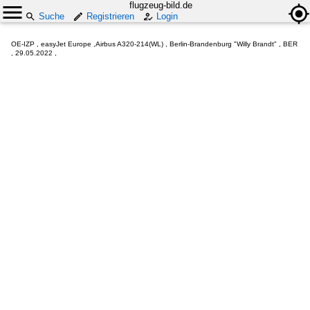
flugzeug-bild.de
Suche
Registrieren
Login
OE-IZP , easyJet Europe ,Airbus A320-214(WL) , Berlin-Brandenburg "Willy Brandt" , BER
, 29.05.2022 ,