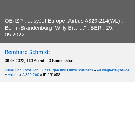
OE-IZP , easyJet Europe ,Airbus A320-214(WL) ,
Berlin-Brandenburg "Willy Brandt" , BER , 29.
05.2022 ,
Reinhard Schmidt
09.06.2022, 169 Aufrufe, 0 Kommentare
Bilder und Fotos von Flugzeugen und Hubschraubern
»
Passagierflugzeuge
»
Airbus
»
A 320-200
»
ID 151052