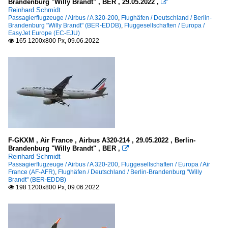
Brandenburg "Willy Brandt" , BER , 29.05.2022 ,

Reinhard Schmidt
Passagierflugzeuge / Airbus / A 320-200
,
Flughäfen / Deutschland / Berlin-
Brandenburg "Willy Brandt" (BER-EDDB)
,
Fluggesellschaften / Europa /
EasyJet Europe (EC-EJU)
165 1200x800 Px, 09.06.2022

F-GKXM , Air France , Airbus A320-214 , 29.05.2022 , Berlin-
Brandenburg "Willy Brandt" , BER ,

Reinhard Schmidt
Passagierflugzeuge / Airbus / A 320-200
,
Fluggesellschaften / Europa / Air
France (AF-AFR)
,
Flughäfen / Deutschland / Berlin-Brandenburg "Willy
Brandt" (BER-EDDB)
198 1200x800 Px, 09.06.2022
