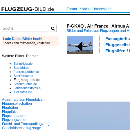
Forum
Kontakt
Impressum
F-GKXQ , Air France , Airbus A3
Bilder und Fotos von Flugzeugen und 
Passagierflu
Lade Deine Bilder hoch!
Jeder kann mitmachen, kostenlos!
Fluggesellsc
Flughäfen /
Weitere Bilder-Themen:
Bahnbilder.de
Bus-bild.de
Fahrzeugbilder.de
Schiffbilder.de
Flugzeug-bild.de
Staedte-fotos.de
Landschaftsfotos.eu
Tier-fotos.eu
Außerhalb von Flugplätzen
Fluggesellschaften
Flughäfen
Flugplätze
Flugsimulatoren
Flugzeugwerke
Fracht- und Transportflugzeuge
Geschäftsreiseflugzeuge