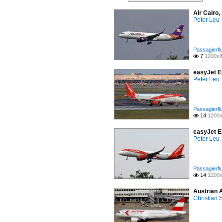
Air Cairo
Peter Leu
Passagierfl
7
1200x8

easyJet E
Peter Leu
Passagierfl
14
1200x

easyJet E
Peter Leu
Passagierfl
14
1200x

Austrian 
Christian