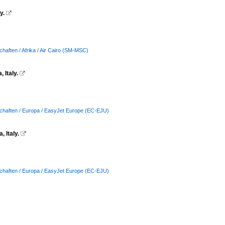
y.

chaften / Afrika / Air Cairo (SM-MSC)
 Italy.

schaften / Europa / EasyJet Europe (EC-EJU)
 Italy.

schaften / Europa / EasyJet Europe (EC-EJU)