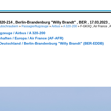
20-214 , Berlin-Brandenburg "Willy Brandt" , BER , 17.03.2023 ,
Hubschraubern
»
Passagierflugzeuge
»
Airbus
»
A 320-200
»
F-GKXQ , Air France , 
gzeuge / Airbus / A 320-200
haften / Europa / Air France (AF-AFR)
 Deutschland / Berlin-Brandenburg "Willy Brandt" (BER-EDDB)