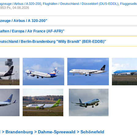
ugzeuge / Airbus / A 320-200
,
Flughäfen / Deutschland / Düsseldorf (DUS-EDDL)
,
Fluggesells
853 Px, 04.08.2026
zeuge / Airbus / A 320-200"
aften / Europa / Air France (AF-AFR)"
Deutschland / Berlin-Brandenburg "Willy Brandt" (BER-EDDB)"
 > Brandenburg > Dahme-Spreewald > Schönefeld