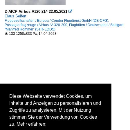
D-AICP Airbus A320-214 22.05.2021

Claus Seifert
Fluggesellschaften / Europa / Condor Flugdienst GmbH (DE-CFG)
,
Passagierflugzeuge / Airbus / A 320-200
,
Flughäfen / Deutschland / Stuttgart
"Manfred Rommel" (STR-EDDS)
133 1250x833 Px, 14.04.2023

Diese Webseite verwendet Cookies, um
Inhalte und Anzeigen zu personalisieren und
Zugriffe zu analysieren. Mit der Nutzung
stimmen Sie der Verwendung von Cookies
zu. Mehr erfahren: