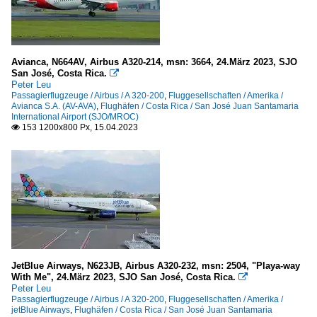
Avianca, N664AV, Airbus A320-214, msn: 3664, 24.März 2023, SJO
San José, Costa Rica.

Peter Leu
Passagierflugzeuge / Airbus / A 320-200
,
Fluggesellschaften / Amerika /
Avianca S.A. (AV-AVA)
,
Flughäfen / Costa Rica / San José Juan Santamaria
International Airport (SJO/MROC)
153 1200x800 Px, 15.04.2023

JetBlue Airways, N623JB, Airbus A320-232, msn: 2504, "Playa-way
With Me", 24.März 2023, SJO San José, Costa Rica.

Peter Leu
Passagierflugzeuge / Airbus / A 320-200
,
Fluggesellschaften / Amerika /
jetBlue Airways
,
Flughäfen / Costa Rica / San José Juan Santamaria