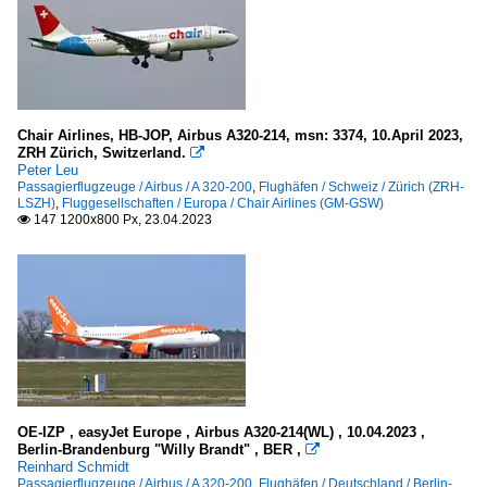
Chair Airlines, HB-JOP, Airbus A320-214, msn: 3374, 10.April 2023,
ZRH Zürich, Switzerland.

Peter Leu
Passagierflugzeuge / Airbus / A 320-200
,
Flughäfen / Schweiz / Zürich (ZRH-
LSZH)
,
Fluggesellschaften / Europa / Chair Airlines (GM-GSW)
147 1200x800 Px, 23.04.2023

OE-IZP , easyJet Europe , Airbus A320-214(WL) , 10.04.2023 ,
Berlin-Brandenburg "Willy Brandt" , BER ,

Reinhard Schmidt
Passagierflugzeuge / Airbus / A 320-200
,
Flughäfen / Deutschland / Berlin-