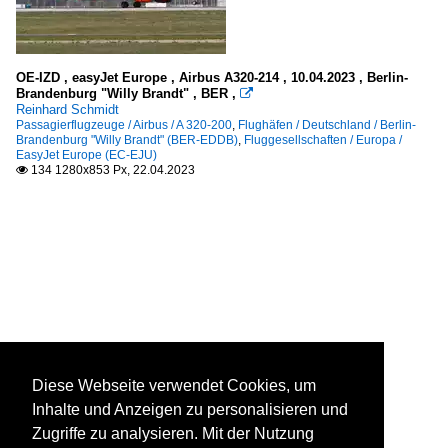
OE-IZD , easyJet Europe , Airbus A320-214 , 10.04.2023 , Berlin-
Brandenburg "Willy Brandt" , BER ,

Reinhard Schmidt
Passagierflugzeuge / Airbus / A 320-200
,
Flughäfen / Deutschland / Berlin-
Brandenburg "Willy Brandt" (BER-EDDB)
,
Fluggesellschaften / Europa /
EasyJet Europe (EC-EJU)
134 1280x853 Px, 22.04.2023

Diese Webseite verwendet Cookies, um
Inhalte und Anzeigen zu personalisieren und
Zugriffe zu analysieren. Mit der Nutzung