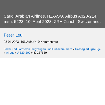
Saudi Arabian Airlines, HZ-ASG, Airbus A320-214,
msn: 5223, 10.
April 2023, ZRH Zürich, Switzerland.
Peter Leu
23.04.2023, 166 Aufrufe, 0 Kommentare
Bilder und Fotos von Flugzeugen und Hubschraubern
»
Passagierflugzeuge
»
Airbus
»
A 320-200
»
ID 157659