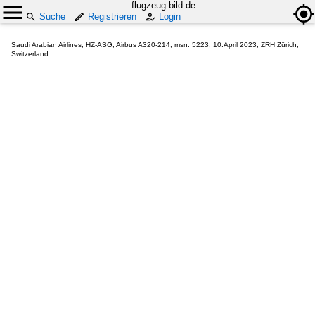
flugzeug-bild.de
Suche
Registrieren
Login
Saudi Arabian Airlines, HZ-ASG, Airbus A320-214, msn: 5223, 10.April 2023, ZRH Zürich,
Switzerland