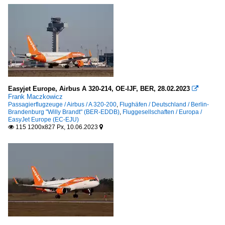
Easyjet Europe, Airbus A 320-214, OE-IJF, BER, 28.02.2023

Frank Maczkowicz
Passagierflugzeuge / Airbus / A 320-200
,
Flughäfen / Deutschland / Berlin-
Brandenburg "Willy Brandt" (BER-EDDB)
,
Fluggesellschaften / Europa /
EasyJet Europe (EC-EJU)
115 1200x827 Px, 10.06.2023

