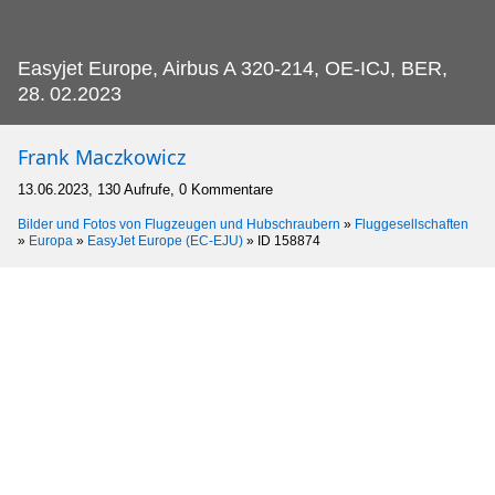
Easyjet Europe, Airbus A 320-214, OE-ICJ, BER,
28.
02.2023
Frank Maczkowicz
13.06.2023, 130 Aufrufe, 0 Kommentare
Bilder und Fotos von Flugzeugen und Hubschraubern
»
Fluggesellschaften
»
Europa
»
EasyJet Europe (EC-EJU)
»
ID 158874