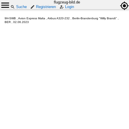
flugzeug-bild.de
Suche
Registrieren
Login
9H-SWB , Avion Express Malta , Airbus A320-232 , Berlin-Brandenburg "Willy Brandt" ,
BER , 02.06.2023