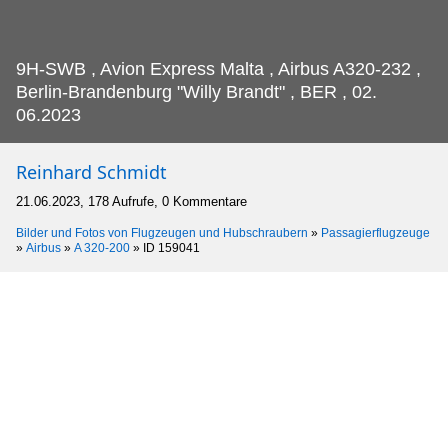
9H-SWB , Avion Express Malta , Airbus A320-232 ,
Berlin-Brandenburg "Willy Brandt" , BER , 02.
06.2023
Reinhard Schmidt
21.06.2023, 178 Aufrufe, 0 Kommentare
Bilder und Fotos von Flugzeugen und Hubschraubern
»
Passagierflugzeuge
»
Airbus
»
A 320-200
»
ID 159041