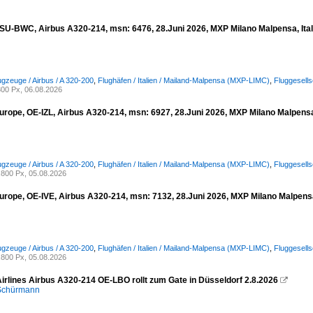
, SU-BWC, Airbus A320-214, msn: 6476, 28.Juni 2026, MXP Milano Malpensa, Ital
ugzeuge / Airbus / A 320-200
,
Flughäfen / Italien / Mailand-Malpensa (MXP-LIMC)
,
Fluggesells
00 Px, 06.08.2026
urope, OE-IZL, Airbus A320-214, msn: 6927, 28.Juni 2026, MXP Milano Malpensa,
ugzeuge / Airbus / A 320-200
,
Flughäfen / Italien / Mailand-Malpensa (MXP-LIMC)
,
Fluggesell
800 Px, 05.08.2026
urope, OE-IVE, Airbus A320-214, msn: 7132, 28.Juni 2026, MXP Milano Malpensa,
ugzeuge / Airbus / A 320-200
,
Flughäfen / Italien / Mailand-Malpensa (MXP-LIMC)
,
Fluggesell
800 Px, 05.08.2026
Airlines Airbus A320-214 OE-LBO rollt zum Gate in Düsseldorf 2.8.2026

 Schürmann