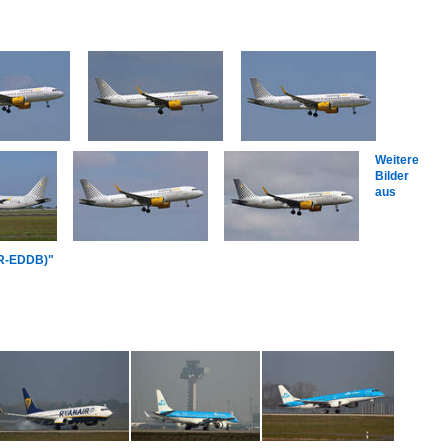
Weitere
Bilder
aus
BER-EDDB)"