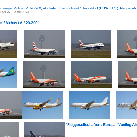
ugzeuge / Airbus / A 320-200
,
Flughäfen / Deutschland / Düsseldorf (DUS-EDDL)
,
Fluggesells
853 Px, 04.08.2026
e / Airbus / A 320-200"
"Fluggesellschaften / Europa / Vueling Ai