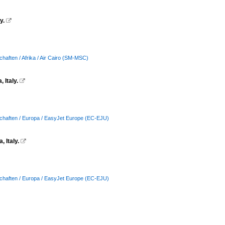
y.

chaften / Afrika / Air Cairo (SM-MSC)
 Italy.

schaften / Europa / EasyJet Europe (EC-EJU)
 Italy.

schaften / Europa / EasyJet Europe (EC-EJU)