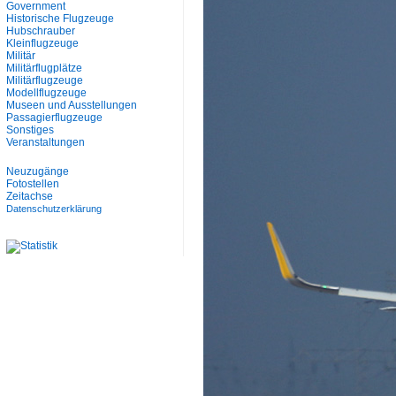
Government
Historische Flugzeuge
Hubschrauber
Kleinflugzeuge
Militär
Militärflugplätze
Militärflugzeuge
Modellflugzeuge
Museen und Ausstellungen
Passagierflugzeuge
Sonstiges
Veranstaltungen
Neuzugänge
Fotostellen
Zeitachse
Datenschutzerklärung