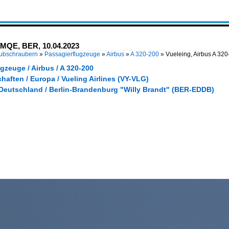
C-MQE, BER, 10.04.2023
Hubschraubern
»
Passagierflugzeuge
»
Airbus
»
A 320-200
»
Vueleing, Airbus A 3
gzeuge / Airbus / A 320-200
haften / Europa / Vueling Airlines (VY-VLG)
 Deutschland / Berlin-Brandenburg "Willy Brandt" (BER-EDDB)