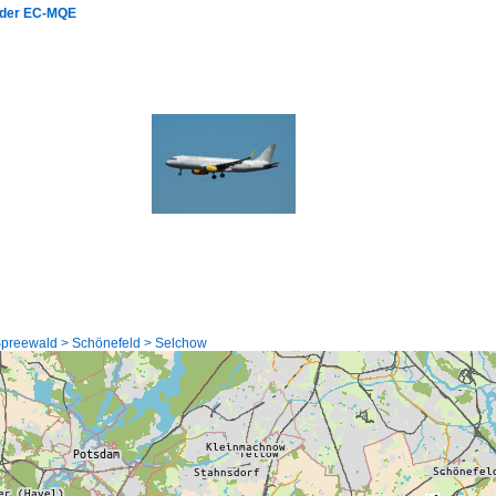
r der EC-MQE
preewald > Schönefeld > Selchow