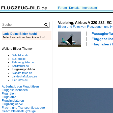
Forum
Kontakt
Impressum
Vueleing, Airbus A 320-232, E
Bilder und Fotos von Flugzeugen und 
Passagierflu
Lade Deine Bilder hoch!
Jeder kann mitmachen, kostenlos!
Fluggesellsc
Flughäfen /
Weitere Bilder-Themen:
Bahnbilder.de
Bus-bild.de
Fahrzeugbilder.de
Schiffbilder.de
Flugzeug-bild.de
Staedte-fotos.de
Landschaftsfotos.eu
Tier-fotos.eu
Außerhalb von Flugplätzen
Fluggesellschaften
Flughäfen
Flugplätze
Flugsimulatoren
Flugzeugwerke
Fracht- und Transportflugzeuge
Geschäftsreiseflugzeuge