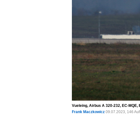
Vueleing, Airbus A 320-232, EC-MQE, 
Frank Maczkowicz
09.07.2023, 146 Au