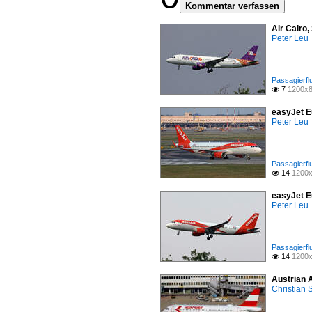
Kommentar verfassen
Air Cairo
Peter Leu
Passagierfl
7
1200x8

easyJet E
Peter Leu
Passagierfl
14
1200x

easyJet E
Peter Leu
Passagierfl
14
1200x

Austrian 
Christian