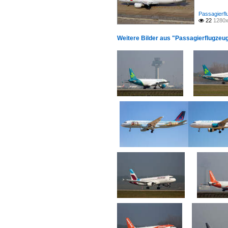
Passagierfl
22
1280x

Weitere Bilder aus "Passagierflugzeug