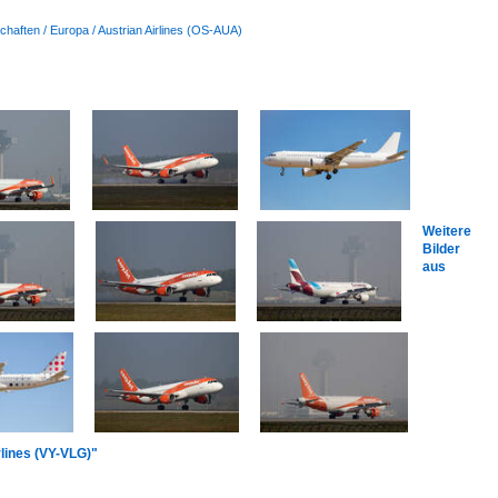
chaften / Europa / Austrian Airlines (OS-AUA)
Weitere
Bilder
aus
rlines (VY-VLG)"