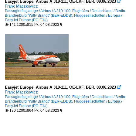
Easyjet Europe, Airbus A 319-111, OE-LKF, BER, 09.06.2023

Frank Maczkowicz
Passagierflugzeuge / Airbus / A 319-100
,
Flughäfen / Deutschland / Berlin-
Brandenburg "Willy Brandt" (BER-EDDB)
,
Fluggesellschaften / Europa /
EasyJet Europe (EC-EJU)
141 1200x815 Px, 04.08.2023


Easyjet Europe, Airbus A 319-111, OE-LKF, BER, 09.06.2023

Frank Maczkowicz
Passagierflugzeuge / Airbus / A 319-100
,
Flughäfen / Deutschland / Berlin-
Brandenburg "Willy Brandt" (BER-EDDB)
,
Fluggesellschaften / Europa /
EasyJet Europe (EC-EJU)
130 1200x864 Px, 04.08.2023

