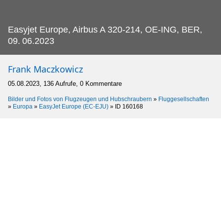
Easyjet Europe, Airbus A 320-214, OE-ING, BER,
09.
06.2023
Frank Maczkowicz
05.08.2023, 136 Aufrufe, 0 Kommentare
Bilder und Fotos von Flugzeugen und Hubschraubern
»
Fluggesellschaften
»
Europa
»
EasyJet Europe (EC-EJU)
»
ID 160168