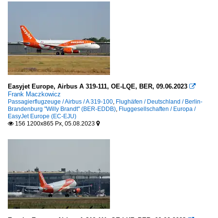
Easyjet Europe, Airbus A 319-111, OE-LQE, BER, 09.06.2023

Frank Maczkowicz
Passagierflugzeuge / Airbus / A 319-100
,
Flughäfen / Deutschland / Berlin-
Brandenburg "Willy Brandt" (BER-EDDB)
,
Fluggesellschaften / Europa /
EasyJet Europe (EC-EJU)
156 1200x865 Px, 05.08.2023

