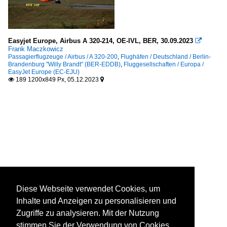
Easyjet Europe, Airbus A 320-214, OE-IVL, BER, 30.09.2023

Frank Maczkowicz
Passagierflugzeuge / Airbus / A 320-200
,
Flughäfen / Deutschland / Berlin-
Brandenburg "Willy Brandt" (BER-EDDB)
,
Fluggesellschaften / Europa /
EasyJet Europe (EC-EJU)
189 1200x849 Px, 05.12.2023


Diese Webseite verwendet Cookies, um
Inhalte und Anzeigen zu personalisieren und
Zugriffe zu analysieren. Mit der Nutzung
stimmen Sie der Verwendung von Cookies