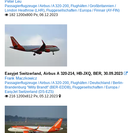
Peter Leu
Passagierflugzeuge / Airbus / A 320-200
,
Flughäfen / Großbritannien /
London Heathrow (LHR)
,
Fluggesellschaften / Europa / Finnair (AY-FIN)
182 1200x800 Px, 06.12.2023

Easyjet Switzerland, Airbus A 320-214, HB-JXQ, BER, 30.09.2023

Frank Maczkowicz
Passagierflugzeuge / Airbus / A 320-200
,
Flughäfen / Deutschland / Berlin-
Brandenburg "Willy Brandt" (BER-EDDB)
,
Fluggesellschaften / Europa /
EasyJet Switzerland (DS-EZS)
216 1200x812 Px, 05.12.2023

