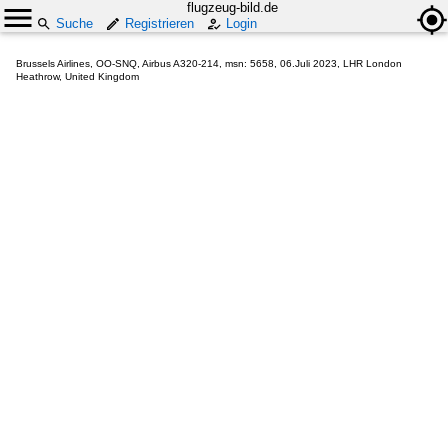
flugzeug-bild.de
Suche
Registrieren
Login
Brussels Airlines, OO-SNQ, Airbus A320-214, msn: 5658, 06.Juli 2023, LHR London
Heathrow, United Kingdom