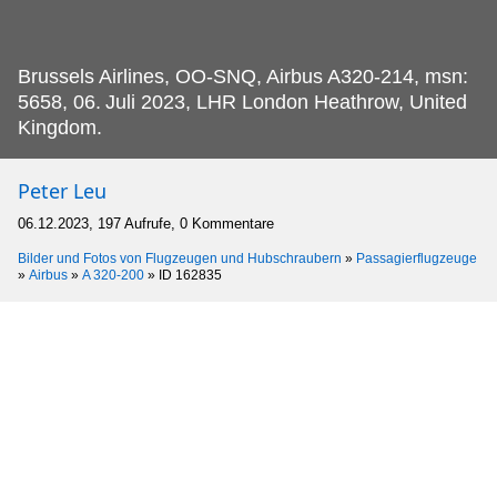
Brussels Airlines, OO-SNQ, Airbus A320-214, msn:
5658, 06.
Juli 2023, LHR London Heathrow, United
Kingdom.
Peter Leu
06.12.2023, 197 Aufrufe, 0 Kommentare
Bilder und Fotos von Flugzeugen und Hubschraubern
»
Passagierflugzeuge
»
Airbus
»
A 320-200
»
ID 162835