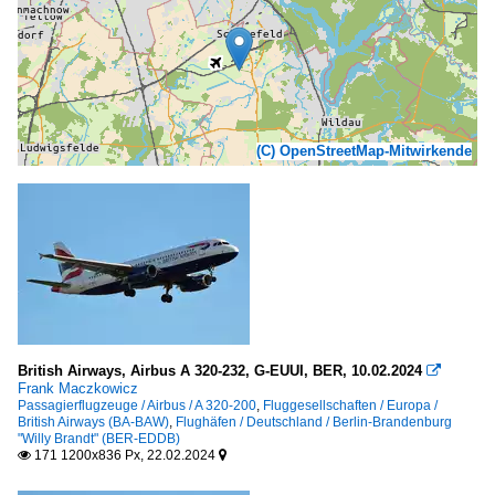
(C) OpenStreetMap-Mitwirkende
British Airways, Airbus A 320-232, G-EUUI, BER, 10.02.2024

Frank Maczkowicz
Passagierflugzeuge / Airbus / A 320-200
,
Fluggesellschaften / Europa /
British Airways (BA-BAW)
,
Flughäfen / Deutschland / Berlin-Brandenburg
"Willy Brandt" (BER-EDDB)
171 1200x836 Px, 22.02.2024

