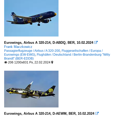
Eurowings, Airbus A 320-214, D-ABDQ, BER, 10.02.2024

Frank Maczkowicz
Passagierflugzeuge / Airbus / A 320-200
,
Fluggesellschaften / Europa /
Eurowings (EW-EWG)
,
Flughäfen / Deutschland / Berlin-Brandenburg "Willy
Brandt" (BER-EDDB)
206 1200x831 Px, 22.02.2024


Eurowings, Airbus A 320-214, D-AEWM, BER, 10.02.2024
