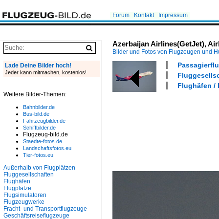
Forum
Kontakt
Impressum
Azerbaijan Airlines(GetJet), A
Bilder und Fotos von Flugzeugen und 
Passagierflu
Lade Deine Bilder hoch!
Jeder kann mitmachen, kostenlos!
Fluggesellsc
Flughäfen /
Weitere Bilder-Themen:
Bahnbilder.de
Bus-bild.de
Fahrzeugbilder.de
Schiffbilder.de
Flugzeug-bild.de
Staedte-fotos.de
Landschaftsfotos.eu
Tier-fotos.eu
Außerhalb von Flugplätzen
Fluggesellschaften
Flughäfen
Flugplätze
Flugsimulatoren
Flugzeugwerke
Fracht- und Transportflugzeuge
Geschäftsreiseflugzeuge