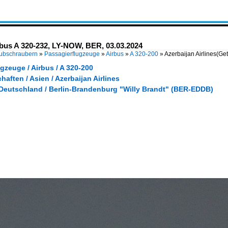
irbus A 320-232, LY-NOW, BER, 03.03.2024
Hubschraubern
»
Passagierflugzeuge
»
Airbus
»
A 320-200
»
Azerbaijan Airlines(Ge
gzeuge / Airbus / A 320-200
haften / Asien / Azerbaijan Airlines
 Deutschland / Berlin-Brandenburg "Willy Brandt" (BER-EDDB)