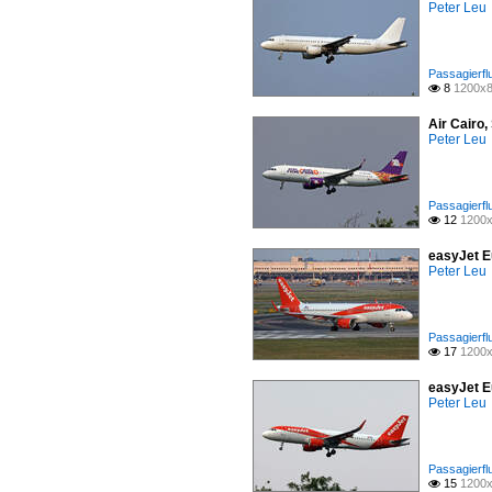
Peter Leu
Passagierfl
8
1200x8

Air Cairo
Peter Leu
Passagierfl
12
1200x

easyJet E
Peter Leu
Passagierfl
17
1200x

easyJet E
Peter Leu
Passagierfl
15
1200x
