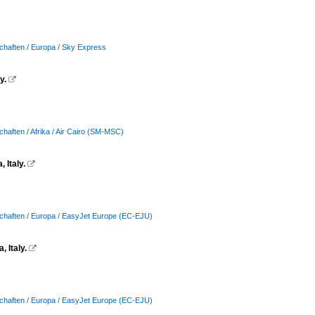
chaften / Europa / Sky Express
y.

chaften / Afrika / Air Cairo (SM-MSC)
 Italy.

schaften / Europa / EasyJet Europe (EC-EJU)
 Italy.

schaften / Europa / EasyJet Europe (EC-EJU)