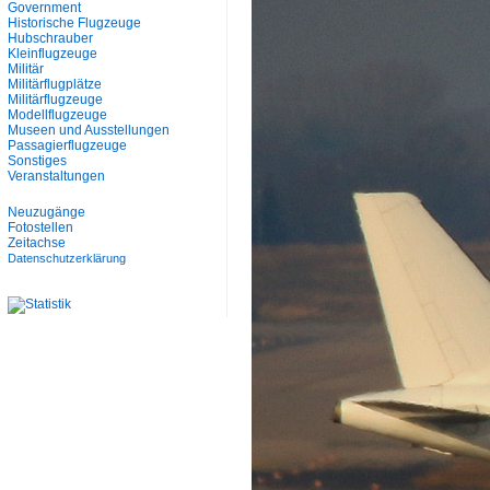
Government
Historische Flugzeuge
Hubschrauber
Kleinflugzeuge
Militär
Militärflugplätze
Militärflugzeuge
Modellflugzeuge
Museen und Ausstellungen
Passagierflugzeuge
Sonstiges
Veranstaltungen
Neuzugänge
Fotostellen
Zeitachse
Datenschutzerklärung