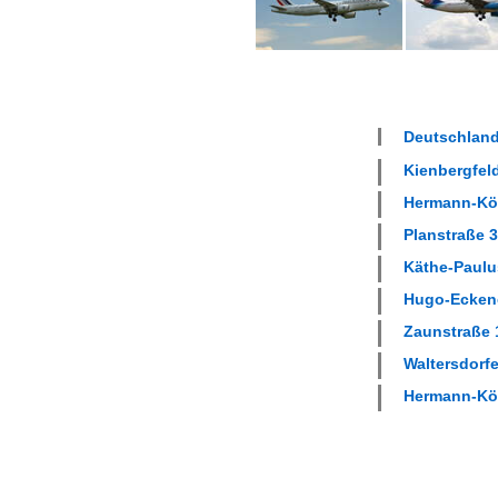
Deutschland
Kienbergfeld
Hermann-Köh
Planstraße 3
Käthe-Paulus
Hugo-Eckener
Zaunstraße 1
Waltersdorfer
Hermann-Köh