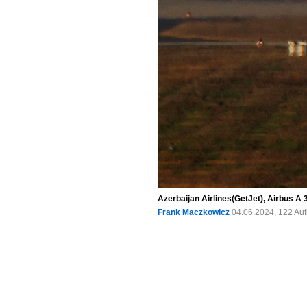
Azerbaijan Airlines(GetJet), Airbus A
Frank Maczkowicz
04.06.2024, 122 Au