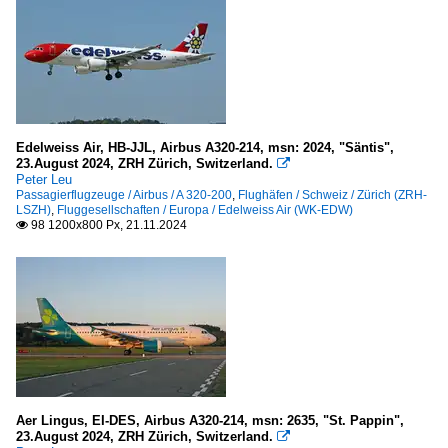
Edelweiss Air, HB-JJL, Airbus A320-214, msn: 2024, "Säntis",
23.August 2024, ZRH Zürich, Switzerland.

Peter Leu
Passagierflugzeuge / Airbus / A 320-200
,
Flughäfen / Schweiz / Zürich (ZRH-
LSZH)
,
Fluggesellschaften / Europa / Edelweiss Air (WK-EDW)
98 1200x800 Px, 21.11.2024

Aer Lingus, EI-DES, Airbus A320-214, msn: 2635, "St. Pappin",
23.August 2024, ZRH Zürich, Switzerland.
