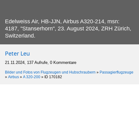
Edelweiss Air, HB-JJN, Airbus A320-214, msn:
4187, "Stanserhorn", 23.
August 2024, ZRH Zürich,
Switzerland.
Peter Leu
21.11.2024, 137 Aufrufe, 0 Kommentare
Bilder und Fotos von Flugzeugen und Hubschraubern
»
Passagierflugzeuge
»
Airbus
»
A 320-200
»
ID 170182