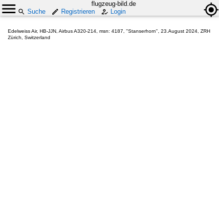
flugzeug-bild.de
Suche
Registrieren
Login
Edelweiss Air, HB-JJN, Airbus A320-214, msn: 4187, "Stanserhorn", 23.August 2024, ZRH
Zürich, Switzerland