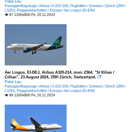
Peter Leu
Passagierflugzeuge / Airbus / A 320-200
,
Flughäfen / Schweiz / Zürich (ZRH-
LSZH)
,
Fluggesellschaften / Europa / Aer Lingus (EI-EIN)
97 1200x800 Px, 20.11.2024

Aer Lingus, EI-DEJ, Airbus A320-214, msn: 2364, "St Kilian /
Cillian", 23.August 2024, ZRH Zürich, Switzerland.

Peter Leu
Passagierflugzeuge / Airbus / A 320-200
,
Flughäfen / Schweiz / Zürich (ZRH-
LSZH)
,
Fluggesellschaften / Europa / Aer Lingus (EI-EIN)
99 1200x800 Px, 20.11.2024
