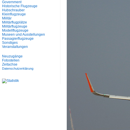
Government
Historische Flugzeuge
Hubschrauber
Kleinflugzeuge
Militär
Militärflugplätze
Militärflugzeuge
Modellflugzeuge
Museen und Ausstellungen
Passagierflugzeuge
Sonstiges
Veranstaltungen
Neuzugänge
Fotostellen
Zeitachse
Datenschutzerklärung