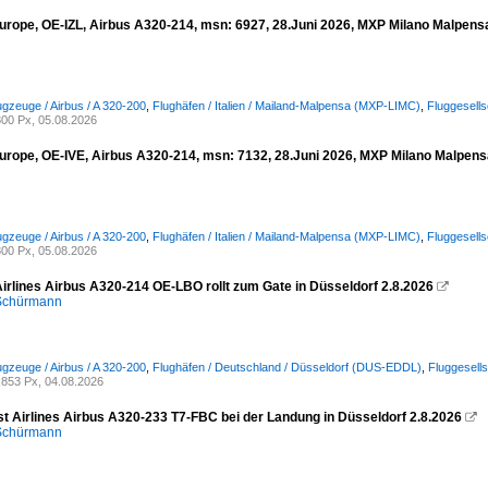
urope, OE-IZL, Airbus A320-214, msn: 6927, 28.Juni 2026, MXP Milano Malpensa,
ugzeuge / Airbus / A 320-200
,
Flughäfen / Italien / Mailand-Malpensa (MXP-LIMC)
,
Fluggesell
00 Px, 05.08.2026
urope, OE-IVE, Airbus A320-214, msn: 7132, 28.Juni 2026, MXP Milano Malpensa,
ugzeuge / Airbus / A 320-200
,
Flughäfen / Italien / Mailand-Malpensa (MXP-LIMC)
,
Fluggesell
00 Px, 05.08.2026
Airlines Airbus A320-214 OE-LBO rollt zum Gate in Düsseldorf 2.8.2026

 Schürmann
ugzeuge / Airbus / A 320-200
,
Flughäfen / Deutschland / Düsseldorf (DUS-EDDL)
,
Fluggesells
853 Px, 04.08.2026
st Airlines Airbus A320-233 T7-FBC bei der Landung in Düsseldorf 2.8.2026

 Schürmann