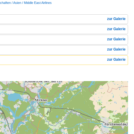
chaften / Asien / Middle East Airlines
zur Galerie
zur Galerie
zur Galerie
zur Galerie
zur Galerie