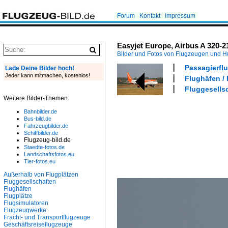
Forum
Kontakt
Impressum
Easyjet Europe, Airbus A 320-2
Bilder und Fotos von Flugzeugen und 
Passagierflu
Lade Deine Bilder hoch!
Jeder kann mitmachen, kostenlos!
Flughäfen /
Fluggesells
Weitere Bilder-Themen:
Bahnbilder.de
Bus-bild.de
Fahrzeugbilder.de
Schiffbilder.de
Flugzeug-bild.de
Staedte-fotos.de
Landschaftsfotos.eu
Tier-fotos.eu
Außerhalb von Flugplätzen
Fluggesellschaften
Flughäfen
Flugplätze
Flugsimulatoren
Flugzeugwerke
Fracht- und Transportflugzeuge
Geschäftsreiseflugzeuge