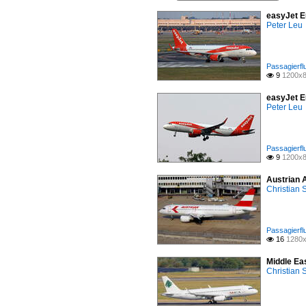
easyJet E
Peter Leu
Passagierfl
9
1200x8

easyJet E
Peter Leu
Passagierfl
9
1200x8

Austrian 
Christian
Passagierfl
16
1280x

Middle Ea
Christian