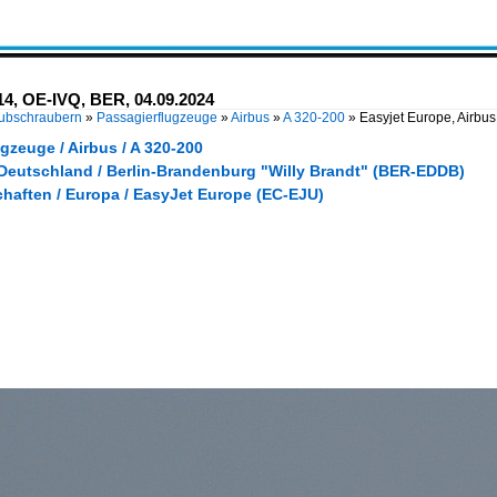
14, OE-IVQ, BER, 04.09.2024
Hubschraubern
»
Passagierflugzeuge
»
Airbus
»
A 320-200
»
Easyjet Europe, Airbu
gzeuge / Airbus / A 320-200
 Deutschland / Berlin-Brandenburg "Willy Brandt" (BER-EDDB)
chaften / Europa / EasyJet Europe (EC-EJU)