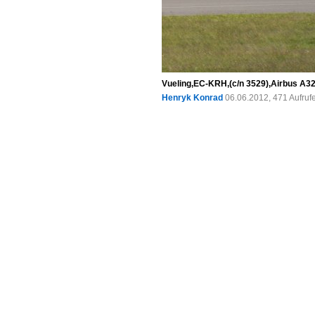
Vueling,EC-KRH,(c/n 3529),Airbus 
Henryk Konrad
06.06.2012, 471 Aufru