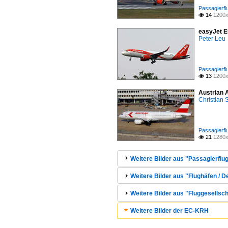
Passagierfl
14
1200x

easyJet E
Peter Leu
Passagierfl
13
1200x

Austrian 
Christian
Passagierfl
21
1280x

Weitere Bilder aus "Passagierflug
Weitere Bilder aus "Flughäfen /
Weitere Bilder aus "Fluggesellsch
Weitere Bilder der EC-KRH