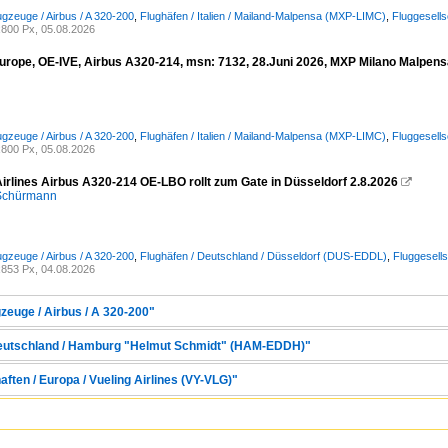
ugzeuge / Airbus / A 320-200
,
Flughäfen / Italien / Mailand-Malpensa (MXP-LIMC)
,
Fluggesell
800 Px, 05.08.2026
urope, OE-IVE, Airbus A320-214, msn: 7132, 28.Juni 2026, MXP Milano Malpensa,
ugzeuge / Airbus / A 320-200
,
Flughäfen / Italien / Mailand-Malpensa (MXP-LIMC)
,
Fluggesell
800 Px, 05.08.2026
Airlines Airbus A320-214 OE-LBO rollt zum Gate in Düsseldorf 2.8.2026

 Schürmann
ugzeuge / Airbus / A 320-200
,
Flughäfen / Deutschland / Düsseldorf (DUS-EDDL)
,
Fluggesells
853 Px, 04.08.2026
zeuge / Airbus / A 320-200"
 Deutschland / Hamburg "Helmut Schmidt" (HAM-EDDH)"
aften / Europa / Vueling Airlines (VY-VLG)"