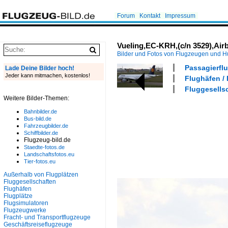
Forum
Kontakt
Impressum
Vueling,EC-KRH,(c/n 3529),A
Bilder und Fotos von Flugzeugen und 
Passagierflu
Lade Deine Bilder hoch!
Jeder kann mitmachen, kostenlos!
Flughäfen /
Fluggesellsc
Weitere Bilder-Themen:
Bahnbilder.de
Bus-bild.de
Fahrzeugbilder.de
Schiffbilder.de
Flugzeug-bild.de
Staedte-fotos.de
Landschaftsfotos.eu
Tier-fotos.eu
Außerhalb von Flugplätzen
Fluggesellschaften
Flughäfen
Flugplätze
Flugsimulatoren
Flugzeugwerke
Fracht- und Transportflugzeuge
Geschäftsreiseflugzeuge