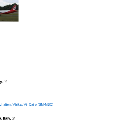
y.

chaften / Afrika / Air Cairo (SM-MSC)
 Italy.
