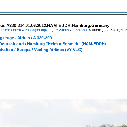
irbus A320-214,01.06.2012,HAM-EDDH,Hamburg,Germany
Hubschraubern
»
Passagierflugzeuge
»
Airbus
»
A 320-200
»
Vueling,EC-KRH,(c/n
gzeuge / Airbus / A 320-200
 Deutschland / Hamburg "Helmut Schmidt" (HAM-EDDH)
haften / Europa / Vueling Airlines (VY-VLG)