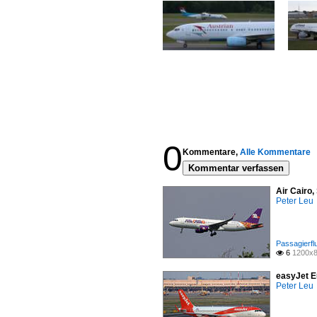
0
Kommentare,
Alle Kommentare
Kommentar verfassen
Air Cairo
Peter Leu
Passagierfl
6
1200x8

easyJet E
Peter Leu