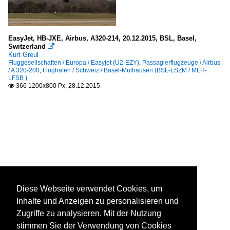
EasyJet, HB-JXE, Airbus, A320-214, 20.12.2015, BSL, Basel,
Switzerland

Kurt Greul
Fluggesellschaften / Europa / Easyjet (U2-EZY)
,
Passagierflugzeuge / Airbus
/ A 320-200
,
Flughäfen / Schweiz / Basel-Mülhausen (BSL-LSZM / MLH-
LFSB )
366 1200x800 Px, 28.12.2015

Diese Webseite verwendet Cookies, um
Inhalte und Anzeigen zu personalisieren und
Zugriffe zu analysieren. Mit der Nutzung
stimmen Sie der Verwendung von Cookies