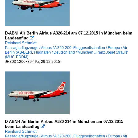
D-ABNI Air Berlin Airbus A320-214 am 07.12.2015 in München beim
Landeanflug

Reinhard Schmidt
Passagierflugzeuge / Airbus / A 320-200
,
Fluggesellschaften / Europa / Air
Berlin (AB-BER)
,
Flughäfen / Deutschland / München „Franz Josef Strauß“
(MUC-EDDM)
303 1200x794 Px, 29.12.2015

D-ABNH Air Berlin Airbus A320-214 in München am 07.12.2015
beim Landeanflug

Reinhard Schmidt
Passagierflugzeuge / Airbus / A 320-200
,
Fluggesellschaften / Europa / Air