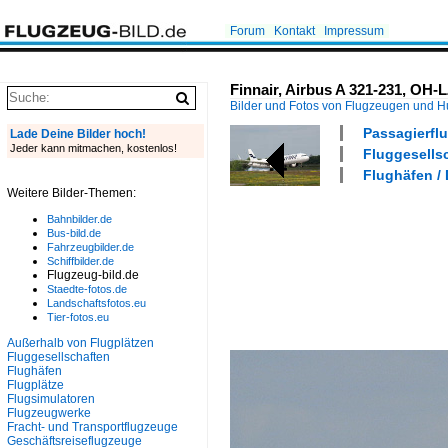
Forum
Kontakt
Impressum
Finnair, Airbus A 321-231, OH-
Bilder und Fotos von Flugzeugen und 
Passagierflu
Lade Deine Bilder hoch!
Jeder kann mitmachen, kostenlos!
Fluggesellsc
Flughäfen /
Weitere Bilder-Themen:
Bahnbilder.de
Bus-bild.de
Fahrzeugbilder.de
Schiffbilder.de
Flugzeug-bild.de
Staedte-fotos.de
Landschaftsfotos.eu
Tier-fotos.eu
Außerhalb von Flugplätzen
Fluggesellschaften
Flughäfen
Flugplätze
Flugsimulatoren
Flugzeugwerke
Fracht- und Transportflugzeuge
Geschäftsreiseflugzeuge