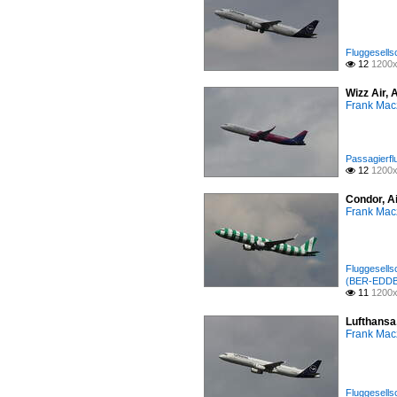
Fluggesells
12
1200x

Wizz Air, 
Frank Mac
Passagierfl
12
1200x

Condor, A
Frank Mac
Fluggesell
(BER-EDDB
11
1200x

Lufthansa
Frank Mac
Fluggesells