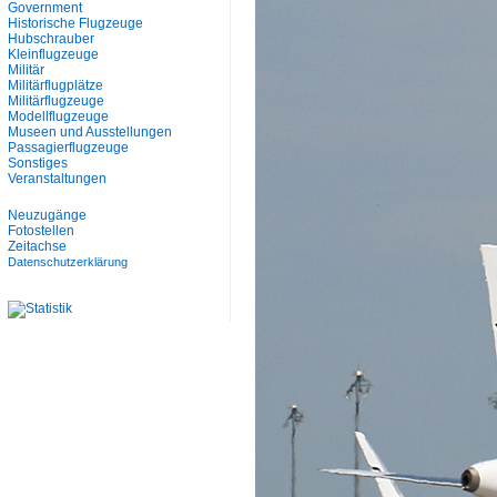
Government
Historische Flugzeuge
Hubschrauber
Kleinflugzeuge
Militär
Militärflugplätze
Militärflugzeuge
Modellflugzeuge
Museen und Ausstellungen
Passagierflugzeuge
Sonstiges
Veranstaltungen
Neuzugänge
Fotostellen
Zeitachse
Datenschutzerklärung