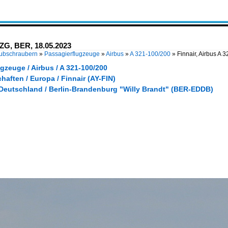
LZG, BER, 18.05.2023
Hubschraubern
»
Passagierflugzeuge
»
Airbus
»
A 321-100/200
»
Finnair, Airbus A
gzeuge / Airbus / A 321-100/200
haften / Europa / Finnair (AY-FIN)
 Deutschland / Berlin-Brandenburg "Willy Brandt" (BER-EDDB)