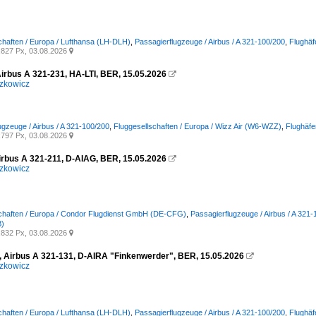
chaften / Europa / Lufthansa (LH-DLH)
,
Passagierflugzeuge / Airbus / A 321-100/200
,
Flughäf
827 Px, 03.08.2026

Airbus A 321-231, HA-LTI, BER, 15.05.2026

zkowicz
ugzeuge / Airbus / A 321-100/200
,
Fluggesellschaften / Europa / Wizz Air (W6-WZZ)
,
Flughäfe
797 Px, 03.08.2026

irbus A 321-211, D-AIAG, BER, 15.05.2026

zkowicz
schaften / Europa / Condor Flugdienst GmbH (DE-CFG)
,
Passagierflugzeuge / Airbus / A 321
)
832 Px, 03.08.2026

, Airbus A 321-131, D-AIRA "Finkenwerder", BER, 15.05.2026

zkowicz
chaften / Europa / Lufthansa (LH-DLH)
,
Passagierflugzeuge / Airbus / A 321-100/200
,
Flughäf