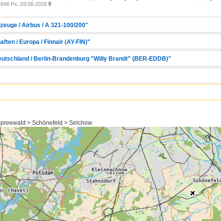
846 Px, 03.08.2026

zeuge / Airbus / A 321-100/200"
ften / Europa / Finnair (AY-FIN)"
Deutschland / Berlin-Brandenburg "Willy Brandt" (BER-EDDB)"
preewald > Schönefeld > Selchow