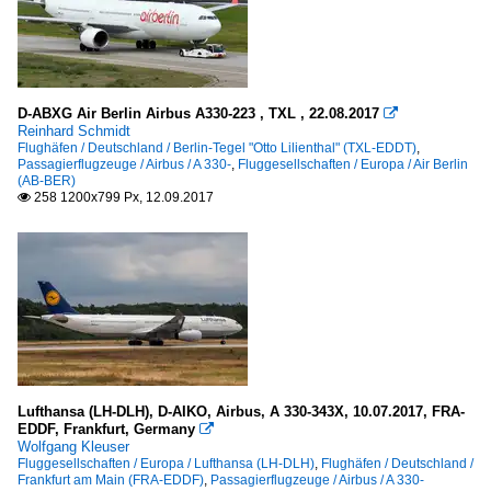
D-ABXG Air Berlin Airbus A330-223 , TXL , 22.08.2017

Reinhard Schmidt
Flughäfen / Deutschland / Berlin-Tegel "Otto Lilienthal" (TXL-EDDT)
,
Passagierflugzeuge / Airbus / A 330-
,
Fluggesellschaften / Europa / Air Berlin
(AB-BER)
258 1200x799 Px, 12.09.2017

Lufthansa (LH-DLH), D-AIKO, Airbus, A 330-343X, 10.07.2017, FRA-
EDDF, Frankfurt, Germany

Wolfgang Kleuser
Fluggesellschaften / Europa / Lufthansa (LH-DLH)
,
Flughäfen / Deutschland /
Frankfurt am Main (FRA-EDDF)
,
Passagierflugzeuge / Airbus / A 330-