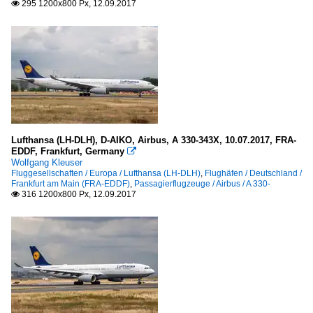
295 1200x800 Px, 12.09.2017

Lufthansa (LH-DLH), D-AIKO, Airbus, A 330-343X, 10.07.2017, FRA-
EDDF, Frankfurt, Germany

Wolfgang Kleuser
Fluggesellschaften / Europa / Lufthansa (LH-DLH)
,
Flughäfen / Deutschland /
Frankfurt am Main (FRA-EDDF)
,
Passagierflugzeuge / Airbus / A 330-
316 1200x800 Px, 12.09.2017
