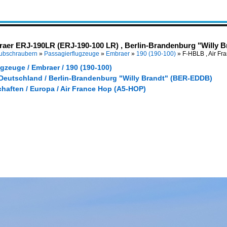
aer ERJ-190LR (ERJ-190-100 LR) , Berlin-Brandenburg "Willy Bra
Hubschraubern
»
Passagierflugzeuge
»
Embraer
»
190 (190-100)
»
F-HBLB , Air F
gzeuge / Embraer / 190 (190-100)
 Deutschland / Berlin-Brandenburg "Willy Brandt" (BER-EDDB)
haften / Europa / Air France Hop (A5-HOP)