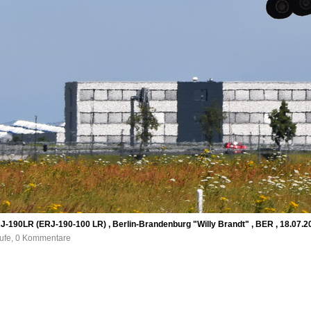
-190LR (ERJ-190-100 LR) , Berlin-Brandenburg "Willy Brandt" , BER , 18.07.20
rufe, 0 Kommentare