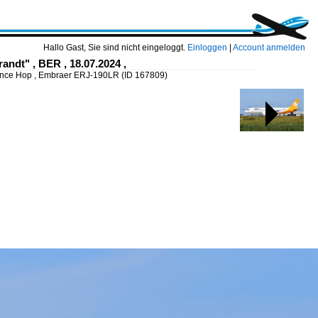
Hallo Gast, Sie sind nicht eingeloggt.
Einloggen
|
Account anmelden
ndt" , BER , 18.07.2024 ,
rance Hop , Embraer ERJ-190LR
(ID 167809)