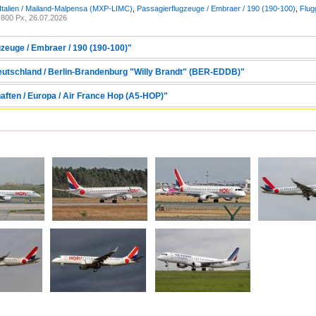
 Italien / Mailand-Malpensa (MXP-LIMC)
,
Passagierflugzeuge / Embraer / 190 (190-100)
,
Flug
800 Px, 26.07.2026
gzeuge / Embraer / 190 (190-100)"
Deutschland / Berlin-Brandenburg "Willy Brandt" (BER-EDDB)"
aften / Europa / Air France Hop (A5-HOP)"