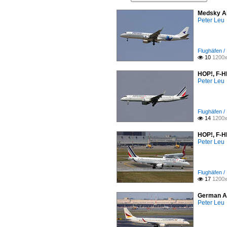
Medsky Ai
Peter Leu
Flughäfen /
10
1200x

HOP!, F-H
Peter Leu
Flughäfen /
14
1200x

HOP!, F-H
Peter Leu
Flughäfen /
17
1200x

German Ai
Peter Leu