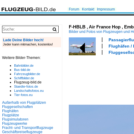
Forum
Kontakt
Impressum
F-HBLB , Air France Hop , Embr
Bilder und Fotos von Flugzeugen und 
Passagierflu
Lade Deine Bilder hoch!
Jeder kann mitmachen, kostenlos!
Flughäfen /
Fluggesellsc
Weitere Bilder-Themen:
Bahnbilder.de
Bus-bild.de
Fahrzeugbilder.de
Schiffbilder.de
Flugzeug-bild.de
Staedte-fotos.de
Landschaftsfotos.eu
Tier-fotos.eu
Außerhalb von Flugplätzen
Fluggesellschaften
Flughäfen
Flugplätze
Flugsimulatoren
Flugzeugwerke
Fracht- und Transportflugzeuge
Geschäftsreiseflugzeuge