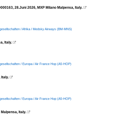
00163, 28.Juni 2026, MXP Milano Malpensa, Italy.

gesellschaften / Afrika / Medsky Airways (BM-MNS)
 Italy.

gesellschaften / Europa / Air France Hop (A5-HOP)
taly.

gesellschaften / Europa / Air France Hop (A5-HOP)
alpensa, Italy.
