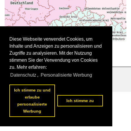
Leaflet
| ©
OpenStreetMap
contributors
Diese Webseite verwendet Cookies, um
Daten werden geladen
Inhalte und Anzeigen zu personalisieren und
Zugriffe zu analysieren. Mit der Nutzung
stimmen Sie der Verwendung von Cookies
zu. Mehr erfahren:
Datenschutz
,
Personalisierte Werbung
Datenschutzerklärung
|
Impressum
|
Kontakt
Ich stimme zu und
erlaube
Ich stimme zu
personalisierte
Werbung