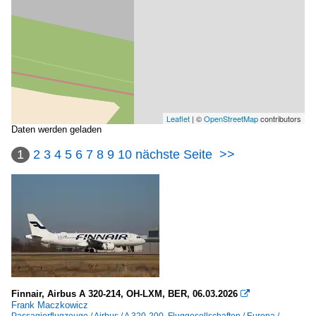
Leaflet
| ©
OpenStreetMap
contributors
Daten werden geladen
1
2
3
4
5
6
7
8
9
10
nächste Seite
>>
Finnair, Airbus A 320-214, OH-LXM, BER, 06.03.2026

Frank Maczkowicz
Passagierflugzeuge / Airbus / A 320-200
,
Fluggesellschaften / Europa /