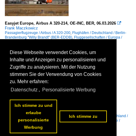
Easyjet Europe, Airbus A 320-214, OE-INC, BER, 06.03.2026

Frank Maczkowicz
Passagierflugzeuge / Airbus / A 320-200
,
Flughäfen / Deutschland / Berlin-
Brandenburg "Willy Brandt" (BER-EDDB)
,
Fluggesellschaften / Europa /
EasyJet Europe (EC-EJU)
34 1200x852 Px, 18.05.2026


Diese Webseite verwendet Cookies, um
Inhalte und Anzeigen zu personalisieren und
Zugriffe zu analysieren. Mit der Nutzung
stimmen Sie der Verwendung von Cookies
zu. Mehr erfahren:
Datenschutz
,
Personalisierte Werbung
Ich stimme zu und
Icelandair, Boeing B 737 MAX 8, TF-ICE, BER, 06.03.2026

Frank Maczkowicz
erlaube
Fluggesellschaften / Europa / Icelandair (FI-ICE)
,
Flughäfen / Deutschland /
Ich stimme zu
personalisierte
Berlin-Brandenburg "Willy Brandt" (BER-EDDB)
,
Passagierflugzeuge /
Boeing / 737-8 MAX
Werbung
38 1200x810 Px, 18.05.2026

