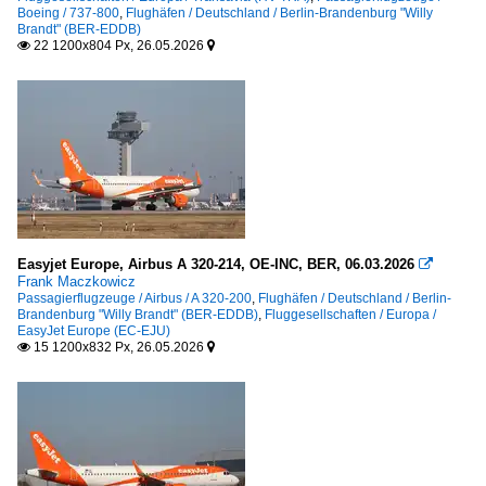
Boeing / 737-800
,
Flughäfen / Deutschland / Berlin-Brandenburg "Willy
Brandt" (BER-EDDB)
22 1200x804 Px, 26.05.2026


Easyjet Europe, Airbus A 320-214, OE-INC, BER, 06.03.2026

Frank Maczkowicz
Passagierflugzeuge / Airbus / A 320-200
,
Flughäfen / Deutschland / Berlin-
Brandenburg "Willy Brandt" (BER-EDDB)
,
Fluggesellschaften / Europa /
EasyJet Europe (EC-EJU)
15 1200x832 Px, 26.05.2026

