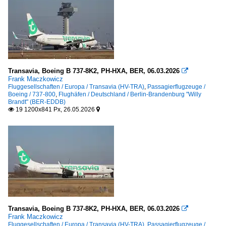
Transavia, Boeing B 737-8K2, PH-HXA, BER, 06.03.2026

Frank Maczkowicz
Fluggesellschaften / Europa / Transavia (HV-TRA)
,
Passagierflugzeuge /
Boeing / 737-800
,
Flughäfen / Deutschland / Berlin-Brandenburg "Willy
Brandt" (BER-EDDB)
19 1200x841 Px, 26.05.2026


Transavia, Boeing B 737-8K2, PH-HXA, BER, 06.03.2026

Frank Maczkowicz
Fluggesellschaften / Europa / Transavia (HV-TRA)
,
Passagierflugzeuge /