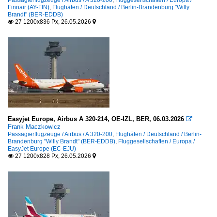
Finnair (AY-FIN)
,
Flughäfen / Deutschland / Berlin-Brandenburg "Willy
Brandt" (BER-EDDB)
27 1200x836 Px, 26.05.2026


Easyjet Europe, Airbus A 320-214, OE-IZL, BER, 06.03.2026

Frank Maczkowicz
Passagierflugzeuge / Airbus / A 320-200
,
Flughäfen / Deutschland / Berlin-
Brandenburg "Willy Brandt" (BER-EDDB)
,
Fluggesellschaften / Europa /
EasyJet Europe (EC-EJU)
27 1200x828 Px, 26.05.2026

