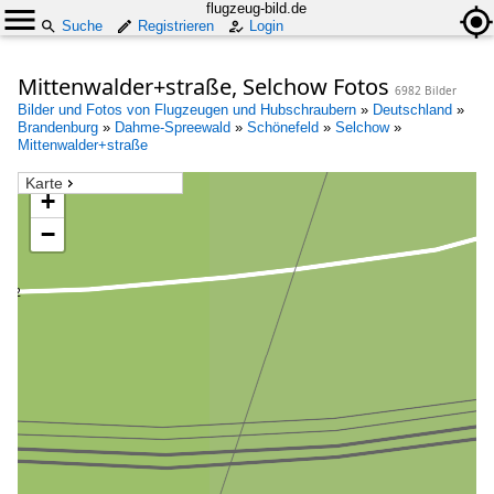
flugzeug-bild.de
Suche
Registrieren
Login
Mittenwalder+straße, Selchow Fotos
6982 Bilder
Bilder und Fotos von Flugzeugen und Hubschraubern
»
Deutschland
»
Brandenburg
»
Dahme-Spreewald
»
Schönefeld
»
Selchow
»
Mittenwalder+straße
Karte
+
−