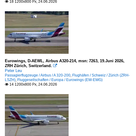
18 1200x800 Px, 24.06.2026

De Havilland Canada
DHC-8
Eurowings, D-AEWL, Airbus A320-214, msn: 7263, 19.Juni 2026,
ZRH Zürich, Switzerland.

Peter Leu
Passagierflugzeuge / Airbus / A 320-200
,
Flughäfen / Schweiz / Zürich (ZRH-
LSZH)
,
Fluggesellschaften / Europa / Eurowings (EW-EWG)
14 1200x800 Px, 24.06.2026
