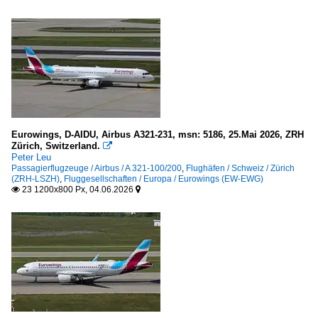
Eurowings, D-AIDU, Airbus A321-231, msn: 5186, 25.Mai 2026, ZRH
Zürich, Switzerland.

Peter Leu
Passagierflugzeuge / Airbus / A 321-100/200
,
Flughäfen / Schweiz / Zürich
(ZRH-LSZH)
,
Fluggesellschaften / Europa / Eurowings (EW-EWG)
23 1200x800 Px, 04.06.2026

