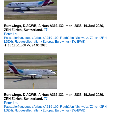
Boeing
737-800
767
Eurowings, D-AGWB, Airbus A319-132, msn: 2833, 19.Juni 2026,
Bombardier Aerospace (Canadair Regional Jet)
ZRH Zürich, Switzerland.

Peter Leu
CRJ-100/200 (CL-600-2B19)
Passagierflugzeuge / Airbus / A 319-100
,
Flughäfen / Schweiz / Zürich (ZRH-
LSZH)
,
Fluggesellschaften / Europa / Eurowings (EW-EWG)
CRJ-700 (CL-600-2C10)
18 1200x800 Px, 24.06.2026

CRJ-900 (CL-600-2D24)
Bombardier Aerospace (De Havilland Canada)
DHC-8-402Q Dash 8
British Aerospace BAe
BAe 146
Eurowings, D-AGWB, Airbus A319-132, msn: 2833, 19.Juni 2026,
ZRH Zürich, Switzerland.

Peter Leu
Dash
Passagierflugzeuge / Airbus / A 319-100
,
Flughäfen / Schweiz / Zürich (ZRH-
LSZH)
,
Fluggesellschaften / Europa / Eurowings (EW-EWG)
Dash 8