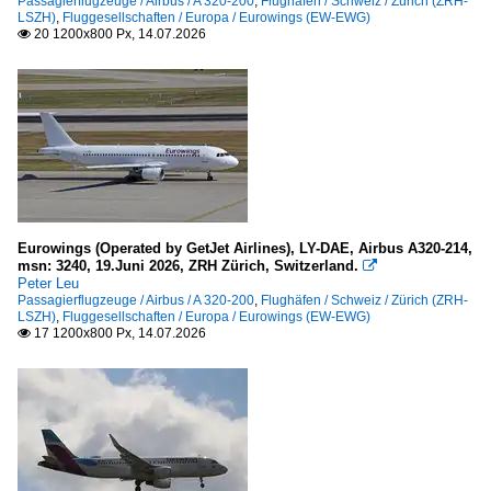
Passagierflugzeuge / Airbus / A 320-200
,
Flughäfen / Schweiz / Zürich (ZRH-
Nürnberg „Albrecht Dürer“ (NUE-EDDN)
LSZH)
,
Fluggesellschaften / Europa / Eurowings (EW-EWG)
20 1200x800 Px, 14.07.2026

Stuttgart "Manfred Rommel" (STR-EDDS)
Frankreich
Paris "Charles de Gaulle" (CDG-LFPG)
Toulouse-Blagnac (TLS-LFBO)
Griechenland
Corfu "Ioannis Kapodistrias" (CFU-LGKR)
Eurowings (Operated by GetJet Airlines), LY-DAE, Airbus A320-214,
msn: 3240, 19.Juni 2026, ZRH Zürich, Switzerland.

Peter Leu
Großbritannien
Passagierflugzeuge / Airbus / A 320-200
,
Flughäfen / Schweiz / Zürich (ZRH-
LSZH)
,
Fluggesellschaften / Europa / Eurowings (EW-EWG)
London Heathrow (LHR)
17 1200x800 Px, 14.07.2026

Italien
Mailand-Malpensa (MXP-LIMC)
Rom-Fiumicino "Leonardo da Vinci" (FCO-LIRF)