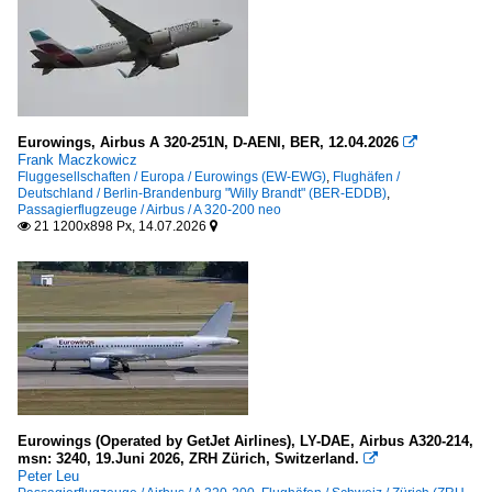
2020
Flughäfen
2021
2022
Deutschland
2023
Berlin-Brandenburg "Willy Brandt" (BER-EDDB)
2024
Eurowings, Airbus A 320-251N, D-AENI, BER, 12.04.2026

Berlin-Tegel "Otto Lilienthal" (TXL-EDDT)
Frank Maczkowicz
2025
Fluggesellschaften / Europa / Eurowings (EW-EWG)
,
Flughäfen /
Dresden (DRS-EDDC)
Deutschland / Berlin-Brandenburg "Willy Brandt" (BER-EDDB)
,
2026
Passagierflugzeuge / Airbus / A 320-200 neo
Düsseldorf (DUS-EDDL)
21 1200x898 Px, 14.07.2026


Frankfurt am Main (FRA-EDDF)
Hamburg "Helmut Schmidt" (HAM-EDDH)
Hamburg-Finkenwerder (XFW-EDHI)
Hannover-Langenhagen (HAJ-EDDV)
Heringsdorf (HDF-EDAH)
Köln/Bonn (CGN-EDDK)
Leipzig/Halle (LEJ-EDDP)
Eurowings (Operated by GetJet Airlines), LY-DAE, Airbus A320-214,
msn: 3240, 19.Juni 2026, ZRH Zürich, Switzerland.

München „Franz Josef Strauß“ (MUC-EDDM)
Peter Leu