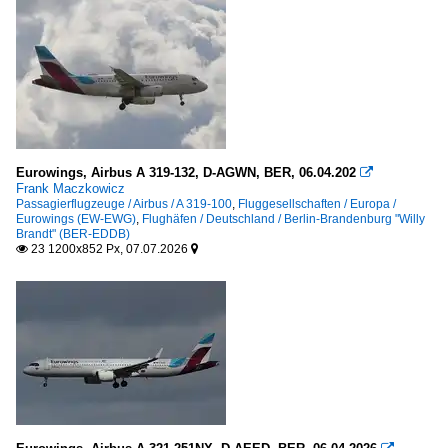
Arrecife, Lanzarote (ACE-GCRR)
Barcelona-El Prat (BCN-LEBL)
Palma de Mallorca (PMI-LEPA / PMI-LESJ)
Fracht- und Transportflugzeuge
Eurowings, Airbus A 319-132, D-AGWN, BER, 06.04.202

Airbus
Frank Maczkowicz
Passagierflugzeuge / Airbus / A 319-100
,
Fluggesellschaften / Europa /
A 320
Eurowings (EW-EWG)
,
Flughäfen / Deutschland / Berlin-Brandenburg "Willy
Brandt" (BER-EDDB)
23 1200x852 Px, 07.07.2026


Militär
Chile
Air Force
Germany
Air Force