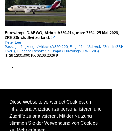
Eurowings, D-AEWO, Airbus A320-214, msn: 7394, 25.Mai 2026,
ZRH Zürich, Switzerland.

Peter Leu
Passagierflugzeuge / Airbus / A 320-200
,
Flughäfen / Schweiz / Zürich (ZRH-
LSZH)
,
Fluggesellschaften / Europa / Eurowings (EW-EWG)
29 1200x800 Px, 03.06.2026


Diese Webseite verwendet Cookies, um
Inhalte und Anzeigen zu personalisieren und
Zugriffe zu analysieren. Mit der Nutzung
stimmen Sie der Verwendung von Cookies
zu. Mehr erfahren: