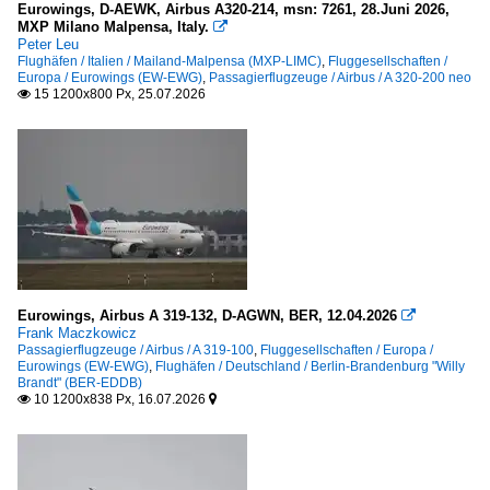
Eurowings, D-AEWK, Airbus A320-214, msn: 7261, 28.Juni 2026,
2008
Aegean Airlines (A3-AEE)
MXP Milano Malpensa, Italy.

Peter Leu
2009
Aer Lingus (EI-EIN)
Flughäfen / Italien / Mailand-Malpensa (MXP-LIMC)
,
Fluggesellschaften /
Europa / Eurowings (EW-EWG)
,
Passagierflugzeuge / Airbus / A 320-200 neo
Aeroflot - Russian Airlines (SU-AFL)
15 1200x800 Px, 25.07.2026

2010
Air Berlin (AB-BER)
2010
Airbus Transport International (4Y-BGA)
2011
British Airways (BA-BAW)
2012
Bulgarian Air Charter (H6-BUC)
2013
Condor Flugdienst GmbH (DE-CFG)
2014
EasyJet Europe (EC-EJU)
2015
Iberia Express (I2-IBS)
Eurowings, Airbus A 319-132, D-AGWN, BER, 12.04.2026

2016
Frank Maczkowicz
Icelandair (FI-ICE)
Passagierflugzeuge / Airbus / A 319-100
,
Fluggesellschaften / Europa /
2017
Eurowings (EW-EWG)
,
Flughäfen / Deutschland / Berlin-Brandenburg "Willy
LGW - Luftfahrtgesellschaft Walter
Brandt" (BER-EDDB)
2018
10 1200x838 Px, 16.07.2026

Lufthansa (LH-DLH)

2019
Lufthansa Regional (Eurowings)
SunExpress Germany (XG-SXD)
2020