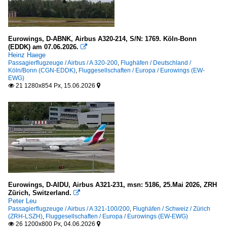
Eurowings, D-ABNK, Airbus A320-214, S/N: 1769. Köln-Bonn
(EDDK) am 07.06.2026.

Heinz Haege
Passagierflugzeuge / Airbus / A 320-200
,
Flughäfen / Deutschland /
Köln/Bonn (CGN-EDDK)
,
Fluggesellschaften / Europa / Eurowings (EW-
EWG)
21 1280x854 Px, 15.06.2026


Eurowings, D-AIDU, Airbus A321-231, msn: 5186, 25.Mai 2026, ZRH
Zürich, Switzerland.

Peter Leu
Passagierflugzeuge / Airbus / A 321-100/200
,
Flughäfen / Schweiz / Zürich
(ZRH-LSZH)
,
Fluggesellschaften / Europa / Eurowings (EW-EWG)
26 1200x800 Px, 04.06.2026

