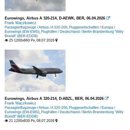
Niederlande
Amsterdam-Schiphol (AMS-EHAM)
Eurowings, Airbus A 320-214, D-AEWK, BER, 06.04.2026

Frank Maczkowicz
Österreich
Passagierflugzeuge / Airbus / A 320-200
,
Fluggesellschaften / Europa /
Eurowings (EW-EWG)
,
Flughäfen / Deutschland / Berlin-Brandenburg "Willy
Salzburg (SZG-LOWS)
Brandt" (BER-EDDB)
25 1200x860 Px, 08.07.2026


Wien-Schwechat (VIE-LOWW)
Portugal
Funchal-Madeira "Cristiano Ronaldo" (FNC-LPMA)
Schweiz
Basel-Mülhausen (BSL-LSZM / MLH-LFSB )
Geneve (GVA)
Eurowings, Airbus A 320-214, D-ABZL, BER, 06.04.2026

Frank Maczkowicz
Zürich (ZRH-LSZH)
Passagierflugzeuge / Airbus / A 320-200
,
Fluggesellschaften / Europa /
Eurowings (EW-EWG)
,
Flughäfen / Deutschland / Berlin-Brandenburg "Willy
Brandt" (BER-EDDB)
Spanien
21 1200x830 Px, 08.07.2026


Málaga-Costa del Sol (AGP-LEMG)