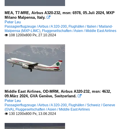
MEA, T7-MRE, Airbus A320-232, msn: 6978, 05.Juli 2024, MXP
Milano Malpensa, Italy.

Peter Leu
Passagierflugzeuge / Airbus / A 320-200
,
Flughäfen / Italien / Mailand-
Malpensa (MXP-LIMC)
,
Fluggesellschaften / Asien / Middle East Airlines
108 1200x800 Px, 27.10.2024

Middle East Airlines, OD-MRM, Airbus A320-232, msn: 4632,
09.März 2024, GVA Genève, Switzerland.

Peter Leu
Passagierflugzeuge / Airbus / A 320-200
,
Flughäfen / Schweiz / Geneve
(GVA)
,
Fluggesellschaften / Asien / Middle East Airlines
130 1200x800 Px, 13.06.2024
