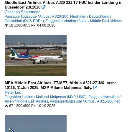
2010
Middle East Airlines Airbus A320-233 T7-FBC bei der Landung in
Kairo International Airport (CAI-HECA)
Düsseldorf 2.8.2026

2010
Christian Schürmann
Passagierflugzeuge / Airbus / A 320-200
,
Flughäfen / Deutschland /
2011
Belgien
Düsseldorf (DUS-EDDL)
,
Fluggesellschaften / Asien / Middle East Airlines
18 1280x853 Px, 04.08.2026

2012
Brüssel-Zaventem (BRU-EBBR)
2013
Deutschland
2014
Düsseldorf (DUS-EDDL)
2015
Frankfurt am Main (FRA-EDDF)
2016
Hamburg "Helmut Schmidt" (HAM-EDDH)
2017
Hamburg-Finkenwerder (XFW-EDHI)
2018
MEA Middle East Airlines, T7-ME7, Airbus A321-271NX, msn:
2019
10116, 11.Juli 2025, MXP Milano Malpensa, Italy.

Frankreich
Peter Leu
Flughäfen / Italien / Mailand-Malpensa (MXP-LIMC)
,
Fluggesellschaften /
2020
Paris "Charles de Gaulle" (CDG-LFPG)
Asien / Middle East Airlines
,
Passagierflugzeuge / Airbus / A 321-200 neo
67 1200x800 Px, 10.10.2025

Toulouse-Blagnac (TLS-LFBO)
2020
2021
Großbritannien
2022