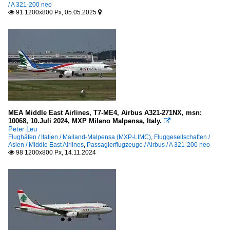
/ A 321-200 neo
91 1200x800 Px, 05.05.2025
Embraer


EMB-550 Legacy 500
Passagierflugzeuge
Airbus
A 320-200
A 320-200 neo
MEA Middle East Airlines, T7-ME4, Airbus A321-271NX, msn:
10068, 10.Juli 2024, MXP Milano Malpensa, Italy.

A 321-100/200
Peter Leu
Flughäfen / Italien / Mailand-Malpensa (MXP-LIMC)
,
Fluggesellschaften /
A 321-200 neo
Asien / Middle East Airlines
,
Passagierflugzeuge / Airbus / A 321-200 neo
98 1200x800 Px, 14.11.2024

A 330-
A 330-200