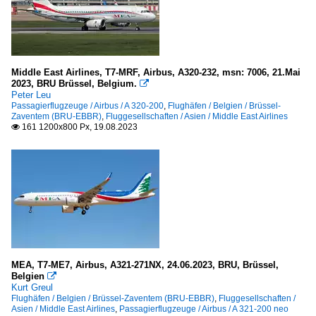
Middle East Airlines, T7-MRF, Airbus, A320-232, msn: 7006, 21.Mai
2023, BRU Brüssel, Belgium.

Peter Leu
Passagierflugzeuge / Airbus / A 320-200
,
Flughäfen / Belgien / Brüssel-
Zaventem (BRU-EBBR)
,
Fluggesellschaften / Asien / Middle East Airlines
161 1200x800 Px, 19.08.2023

MEA, T7-ME7, Airbus, A321-271NX, 24.06.2023, BRU, Brüssel,
Belgien

Kurt Greul
Flughäfen / Belgien / Brüssel-Zaventem (BRU-EBBR)
,
Fluggesellschaften /
Asien / Middle East Airlines
,
Passagierflugzeuge / Airbus / A 321-200 neo