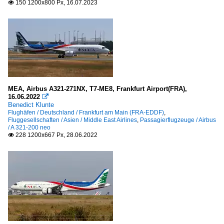
150 1200x800 Px, 16.07.2023

MEA, Airbus A321-271NX, T7-ME8, Frankfurt Airport(FRA),
16.06.2022

Benedict Klunte
Flughäfen / Deutschland / Frankfurt am Main (FRA-EDDF)
,
Fluggesellschaften / Asien / Middle East Airlines
,
Passagierflugzeuge / Airbus
/ A 321-200 neo
228 1200x667 Px, 28.06.2022
