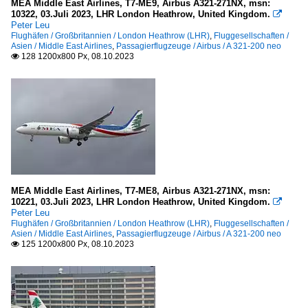
MEA Middle East Airlines, T7-ME9, Airbus A321-271NX, msn:
10322, 03.Juli 2023, LHR London Heathrow, United Kingdom.

Peter Leu
Flughäfen / Großbritannien / London Heathrow (LHR)
,
Fluggesellschaften /
Asien / Middle East Airlines
,
Passagierflugzeuge / Airbus / A 321-200 neo
128 1200x800 Px, 08.10.2023

MEA Middle East Airlines, T7-ME8, Airbus A321-271NX, msn:
10221, 03.Juli 2023, LHR London Heathrow, United Kingdom.

Peter Leu
Flughäfen / Großbritannien / London Heathrow (LHR)
,
Fluggesellschaften /
Asien / Middle East Airlines
,
Passagierflugzeuge / Airbus / A 321-200 neo
125 1200x800 Px, 08.10.2023
