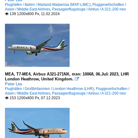
Flughäfen / Italien / Mailand-Malpensa (MXP-LIMC)
,
Fluggesellschaften /
Asien / Middle East Airlines
,
Passagierflugzeuge / Airbus / A 321-200 neo
139 1200x800 Px, 11.02.2024

MEA, T7-ME4, Airbus A321-271NX, msn: 10068, 06.Juli 2023, LHR
London Heathrow, United Kingdom.

Peter Leu
Flughäfen / Großbritannien / London Heathrow (LHR)
,
Fluggesellschaften /
Asien / Middle East Airlines
,
Passagierflugzeuge / Airbus / A 321-200 neo
153 1200x800 Px, 07.12.2023
