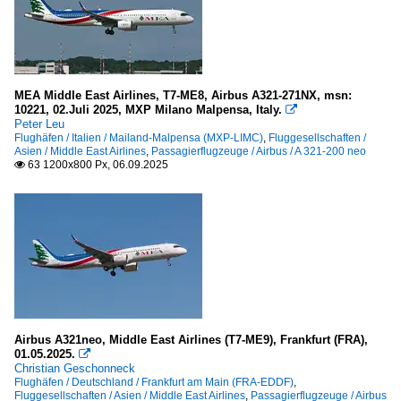
London Heathrow (LHR)
2023
2024
Italien
2025
Mailand-Malpensa (MXP-LIMC)
2026
MEA Middle East Airlines, T7-ME8, Airbus A321-271NX, msn:
10221, 02.Juli 2025, MXP Milano Malpensa, Italy.

Schweiz
Peter Leu
Flughäfen / Italien / Mailand-Malpensa (MXP-LIMC)
,
Fluggesellschaften /
Basel-Mülhausen (BSL-LSZM / MLH-LFSB )
Asien / Middle East Airlines
,
Passagierflugzeuge / Airbus / A 321-200 neo
63 1200x800 Px, 06.09.2025

Geneve (GVA)
Zürich (ZRH-LSZH)
Türkei
Istanbul-Atatürk (IST-LTBA)
Vereinigte Arabische Emirate UAE
Dubai (DXB-OMDB)
Airbus A321neo, Middle East Airlines (T7-ME9), Frankfurt (FRA),
01.05.2025.

Christian Geschonneck
Flughäfen / Deutschland / Frankfurt am Main (FRA-EDDF)
,
Geschäftsreiseflugzeuge
Fluggesellschaften / Asien / Middle East Airlines
,
Passagierflugzeuge / Airbus