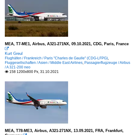
MEA, T7-ME1, Airbus, A321-271NX, 09.10.2021, CDG, Paris, France

Kurt Greul
Flughäfen / Frankreich / Paris "Charles de Gaulle" (CDG-LFPG)
,
Fluggesellschaften / Asien / Middle East Airlines
,
Passagierflugzeuge / Airbus
/ A 321-200 neo
158 1200x800 Px, 31.10.2021

MEA, T78-ME3, Airbus, A321-271NX, 13.09.2021, FRA, Frankfurt,