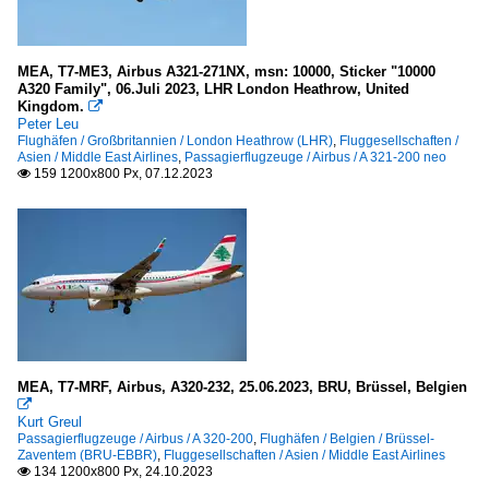
MEA, T7-ME3, Airbus A321-271NX, msn: 10000, Sticker "10000
A320 Family", 06.Juli 2023, LHR London Heathrow, United
Kingdom.

Peter Leu
Flughäfen / Großbritannien / London Heathrow (LHR)
,
Fluggesellschaften /
Asien / Middle East Airlines
,
Passagierflugzeuge / Airbus / A 321-200 neo
159 1200x800 Px, 07.12.2023

MEA, T7-MRF, Airbus, A320-232, 25.06.2023, BRU, Brüssel, Belgien

Kurt Greul
Passagierflugzeuge / Airbus / A 320-200
,
Flughäfen / Belgien / Brüssel-
Zaventem (BRU-EBBR)
,
Fluggesellschaften / Asien / Middle East Airlines
134 1200x800 Px, 24.10.2023
