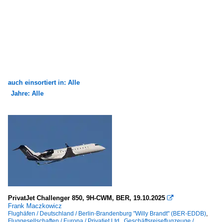
auch einsortiert in: Alle
Jahre: Alle
×
×
Alle Kategorien
Alle Jahre
Flughäfen
2000
Deutschland
2008
Berlin-Brandenburg "Willy Brandt" (BER-EDDB)
2010
Düsseldorf (DUS-EDDL)
2012
PrivatJet Challenger 850, 9H-CWM, BER, 19.10.2025

Frank Maczkowicz
Geschäftsreiseflugzeuge
Flughäfen / Deutschland / Berlin-Brandenburg "Willy Brandt" (BER-EDDB)
,
2020
Fluggesellschaften / Europa / Privatjet Ltd.
,
Geschäftsreiseflugzeuge /