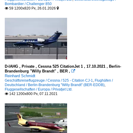
Bombardier / Challenger 850
Bombardier
2021
59 1200x820 Px, 26.01.2026


Challenger 850
2025
Cessna
525 - Citation CJ-1
Passagierflugzeuge
Boeing
D-IAHG , Private , Cessna 525 CitationJet 1 , 17.10.2021 , Berlin-
Brandenburg "Willy Brandt" , BER ,

Reinhard Schmidt
737-700
Geschäftsreiseflugzeuge / Cessna / 525 - Citation CJ-1
,
Flughäfen /
Deutschland / Berlin-Brandenburg "Willy Brandt" (BER-EDDB)
,
Fluggesellschaften / Europa / Privatjet Ltd.
Embraer
142 1200x800 Px, 07.11.2021

ERJ-135