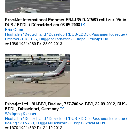
PrivatJet International Embraer ERJ-135 D-ATWO rollt zur 05r in
DUS / EDDL / Düsseldorf am 03.05.2008

Eric Otten
Flughäfen / Deutschland / Düsseldorf (DUS-EDDL)
,
Passagierflugzeuge /
Embraer / ERJ-135
,
Fluggesellschaften / Europa / Privatjet Ltd.
1589 1024x686 Px, 28.05.2013

Privatjet Ltd., 9H-BBJ, Boeing, 737-700 wl BBJ, 22.09.2012, DUS-
EDDL, Düsseldorf, Germany

Wolfgang Kleuser
Flughäfen / Deutschland / Düsseldorf (DUS-EDDL)
,
Passagierflugzeuge /
Boeing / 737-700
,
Fluggesellschaften / Europa / Privatjet Ltd.
1879 1024x682 Px, 24.10.2012
