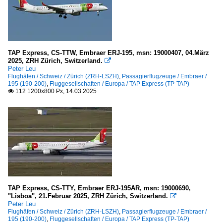
Barcelona-El Prat (BCN-LEBL)
Passagierflugzeuge
ATR (Avions de Transport Regional)
TAP Express, CS-TTW, Embraer ERJ-195, msn: 19000407, 04.März
2025, ZRH Zürich, Switzerland.

42/72
Peter Leu
Flughäfen / Schweiz / Zürich (ZRH-LSZH)
,
Passagierflugzeuge / Embraer /
195 (190-200)
,
Fluggesellschaften / Europa / TAP Express (TP-TAP)
Embraer
112 1200x800 Px, 14.03.2025

190 (190-100)
195 (190-200)
TAP Express, CS-TTY, Embraer ERJ-195AR, msn: 19000690,
"Lisboa", 21.Februar 2025, ZRH Zürich, Switzerland.

Peter Leu
Flughäfen / Schweiz / Zürich (ZRH-LSZH)
,
Passagierflugzeuge / Embraer /
195 (190-200)
,
Fluggesellschaften / Europa / TAP Express (TP-TAP)