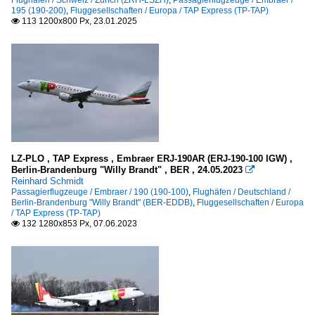
Flughäfen / Schweiz / Zürich (ZRH-LSZH)
,
Passagierflugzeuge / Embraer /
195 (190-200)
,
Fluggesellschaften / Europa / TAP Express (TP-TAP)
113 1200x800 Px, 23.01.2025

LZ-PLO , TAP Express , Embraer ERJ-190AR (ERJ-190-100 IGW) ,
Berlin-Brandenburg "Willy Brandt" , BER , 24.05.2023

Reinhard Schmidt
Passagierflugzeuge / Embraer / 190 (190-100)
,
Flughäfen / Deutschland /
Berlin-Brandenburg "Willy Brandt" (BER-EDDB)
,
Fluggesellschaften / Europa
/ TAP Express (TP-TAP)
132 1280x853 Px, 07.06.2023
