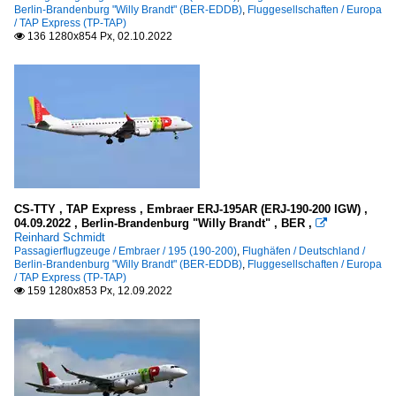
Berlin-Brandenburg "Willy Brandt" (BER-EDDB)
,
Fluggesellschaften / Europa
/ TAP Express (TP-TAP)
136 1280x854 Px, 02.10.2022

CS-TTY , TAP Express , Embraer ERJ-195AR (ERJ-190-200 IGW) ,
04.09.2022 , Berlin-Brandenburg "Willy Brandt" , BER ,

Reinhard Schmidt
Passagierflugzeuge / Embraer / 195 (190-200)
,
Flughäfen / Deutschland /
Berlin-Brandenburg "Willy Brandt" (BER-EDDB)
,
Fluggesellschaften / Europa
/ TAP Express (TP-TAP)
159 1280x853 Px, 12.09.2022
