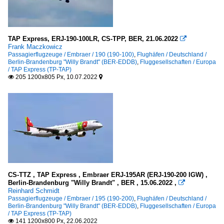
TAP Express, ERJ-190-100LR, CS-TPP, BER, 21.06.2022

Frank Maczkowicz
Passagierflugzeuge / Embraer / 190 (190-100)
,
Flughäfen / Deutschland /
Berlin-Brandenburg "Willy Brandt" (BER-EDDB)
,
Fluggesellschaften / Europa
/ TAP Express (TP-TAP)
205 1200x805 Px, 10.07.2022


CS-TTZ , TAP Express , Embraer ERJ-195AR (ERJ-190-200 IGW) ,
Berlin-Brandenburg "Willy Brandt" , BER , 15.06.2022 ,

Reinhard Schmidt
Passagierflugzeuge / Embraer / 195 (190-200)
,
Flughäfen / Deutschland /
Berlin-Brandenburg "Willy Brandt" (BER-EDDB)
,
Fluggesellschaften / Europa
/ TAP Express (TP-TAP)
141 1200x800 Px, 22.06.2022
