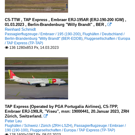
CS-TTW , TAP Express , Embraer ERJ-195AR (ERJ-190-200 IGW) ,
01.03.2023 , Berlin-Brandenburg "Willy Brandt" , BER ,

Reinhard Schmidt
Passagierflugzeuge / Embraer / 195 (190-200)
,
Flughäfen / Deutschland /
Berlin-Brandenburg "Willy Brandt" (BER-EDDB)
,
Fluggesellschaften / Europa
/ TAP Express (TP-TAP)
136 1280x853 Px, 14.03.2023

TAP Express (Operated by PGA Portugalia Airlines), CS-TPP,
Embraer ERJ-190LR, "Viseu", msn: 19000441, 20.Januar 2023, ZRH
Zürich, Switzerland.

Peter Leu
Flughäfen / Schweiz / Zürich (ZRH-LSZH)
,
Passagierflugzeuge / Embraer /
190 (190-100)
,
Fluggesellschaften / Europa / TAP Express (TP-TAP)
128 1600x1067 Px, 08.02.2023
