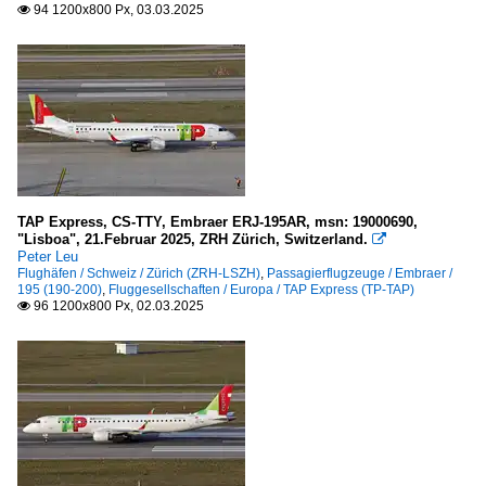
94 1200x800 Px, 03.03.2025

TAP Express, CS-TTY, Embraer ERJ-195AR, msn: 19000690,
"Lisboa", 21.Februar 2025, ZRH Zürich, Switzerland.

Peter Leu
Flughäfen / Schweiz / Zürich (ZRH-LSZH)
,
Passagierflugzeuge / Embraer /
195 (190-200)
,
Fluggesellschaften / Europa / TAP Express (TP-TAP)
96 1200x800 Px, 02.03.2025
