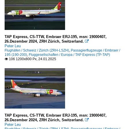
TAP Express, CS-TTW, Embraer ERJ-195, msn: 19000407,
26.Dezember 2024, ZRH Zürich, Switzerland.

Peter Leu
Flughäfen / Schweiz / Zürich (ZRH-LSZH)
,
Passagierflugzeuge / Embraer /
195 (190-200)
,
Fluggesellschaften / Europa / TAP Express (TP-TAP)
106 1200x800 Px, 24.01.2025

TAP Express, CS-TTW, Embraer ERJ-195, msn: 19000407,
26.Dezember 2024, ZRH Zürich, Switzerland.

Peter Leu