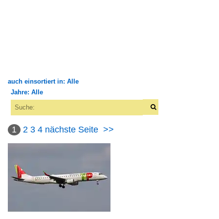
auch einsortiert in: Alle
Jahre: Alle
×
×
Alle Kategorien
Alle Jahre
Fluggesellschaften
1
2
3
4
nächste Seite
>>
2000
Europa
2007
Portugalia Airlines
2010
Flughäfen
2016
2017
Deutschland