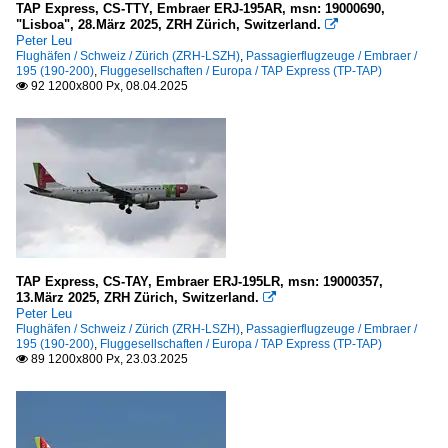
2018
TAP Express, CS-TTY, Embraer ERJ-195AR, msn: 19000690,
Berlin-Brandenburg "Willy Brandt" (BER-EDDB)
"Lisboa", 28.März 2025, ZRH Zürich, Switzerland.

2019
Peter Leu
Düsseldorf (DUS-EDDL)
Flughäfen / Schweiz / Zürich (ZRH-LSZH)
,
Passagierflugzeuge / Embraer /
195 (190-200)
,
Fluggesellschaften / Europa / TAP Express (TP-TAP)
Köln/Bonn (CGN-EDDK)
2020
92 1200x800 Px, 08.04.2025

Stuttgart "Manfred Rommel" (STR-EDDS)
2020
2021
Italien
2022
Mailand-Malpensa (MXP-LIMC)
2023
2024
Niederlande
2025
Amsterdam-Schiphol (AMS-EHAM)
TAP Express, CS-TAY, Embraer ERJ-195LR, msn: 19000357,
13.März 2025, ZRH Zürich, Switzerland.

Schweiz
Peter Leu
Flughäfen / Schweiz / Zürich (ZRH-LSZH)
,
Passagierflugzeuge / Embraer /
Zürich (ZRH-LSZH)
195 (190-200)
,
Fluggesellschaften / Europa / TAP Express (TP-TAP)
89 1200x800 Px, 23.03.2025

Spanien
Málaga-Costa del Sol (AGP-LEMG)