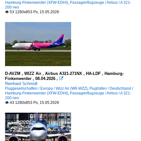
Hamburg-Finkenwerder (XFW-EDHI)
,
Passagierflugzeuge / Airbus / A 321-
200 neo
53 1280x853 Px, 15.05.2026

D-AVZM , WIZZ Air , Airbus A321-271NX , HA-LDF , Hamburg-
Finkenwerder , 08.04.2026 ,

Reinhard Schmidt
Fluggesellschaften / Europa / Wizz Air (W6-WZZ)
,
Flughäfen / Deutschland /
Hamburg-Finkenwerder (XFW-EDHI)
,
Passagierflugzeuge / Airbus / A 321-
200 neo
43 1280x853 Px, 15.05.2026
