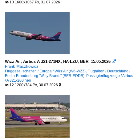
10 1600x1067 Px, 31.07.2026

Polen
Warszawa "Frederic Chopin" (WAW-EPWA)
Danzig "Lech Walesa" (GDN-EPGD)
Schweiz
Basel-Mülhausen (BSL-LSZM / MLH-LFSB )
Geneve (GVA)
Wizz Air, Airbus A 321-271NX, HA-LZU, BER, 15.05.2026

Frank Maczkowicz
Fluggesellschaften / Europa / Wizz Air (W6-WZZ)
,
Flughäfen / Deutschland /
Spanien
Berlin-Brandenburg "Willy Brandt" (BER-EDDB)
,
Passagierflugzeuge / Airbus
/ A 321-200 neo
12 1200x784 Px, 30.07.2026
Barcelona-El Prat (BCN-LEBL)


Tschechien
Prag "Václav-Havel" (PRG-LKPR)
Ungarn
Budapest (BUD)