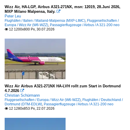
Wizz Air, HA-LGP, Airbus A321-271NX, msn: 12019, 28.Juni 2026,
Passagierflugzeuge
MXP Milano Malpensa, Italy.

Peter Leu
Flughäfen / Italien / Mailand-Malpensa (MXP-LIMC)
,
Fluggesellschaften /
Airbus
Europa / Wizz Air (W6-WZZ)
,
Passagierflugzeuge / Airbus / A 321-200 neo
12 1200x800 Px, 30.07.2026

A 320-200
A 320-200 neo
A 321-100/200
A 321-200 neo
A 330-
Wizz Air Airbus A321-271NX HA-LVH rollt zum Start in Dortmund
4.7.2026

Christian Schürmann
Fluggesellschaften / Europa / Wizz Air (W6-WZZ)
,
Flughäfen / Deutschland /
Dortmund (DTM-EDLW)
,
Passagierflugzeuge / Airbus / A 321-200 neo
12 1280x853 Px, 22.07.2026
