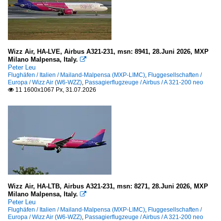
2024
Stuttgart "Manfred Rommel" (STR-EDDS)
2025
2026
Frankreich
Wizz Air, HA-LVE, Airbus A321-231, msn: 8941, 28.Juni 2026, MXP
Toulouse-Blagnac (TLS-LFBO)
Milano Malpensa, Italy.

Peter Leu
Italien
Flughäfen / Italien / Mailand-Malpensa (MXP-LIMC)
,
Fluggesellschaften /
Europa / Wizz Air (W6-WZZ)
,
Passagierflugzeuge / Airbus / A 321-200 neo
11 1600x1067 Px, 31.07.2026

Bergamo (BGY-LIME)
Mailand-Malpensa (MXP-LIMC)
Rom-Fiumicino "Leonardo da Vinci" (FCO-LIRF)
Malta
Malta International Airport (MLA-LMML)
Niederlande
Wizz Air, HA-LTB, Airbus A321-231, msn: 8271, 28.Juni 2026, MXP
Milano Malpensa, Italy.

Eindhoven (EIN-EHEH)
Peter Leu
Flughäfen / Italien / Mailand-Malpensa (MXP-LIMC)
,
Fluggesellschaften /
Maastricht-Aachen (MST-EHBK)
Europa / Wizz Air (W6-WZZ)
,
Passagierflugzeuge / Airbus / A 321-200 neo