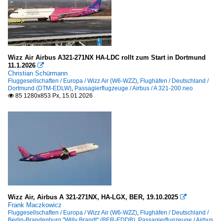
Wizz Air Airbus A321-271NX HA-LDC rollt zum Start in Dortmund
11.1.2026

Christian Schürmann
Fluggesellschaften / Europa / Wizz Air (W6-WZZ)
,
Flughäfen / Deutschland /
Dortmund (DTM-EDLW)
,
Passagierflugzeuge / Airbus / A 321-200 neo
85 1280x853 Px, 15.01.2026

Wizz Air, Airbus A 321-271NX, HA-LGX, BER, 19.10.2025

Frank Maczkowicz
Fluggesellschaften / Europa / Wizz Air (W6-WZZ)
,
Flughäfen / Deutschland /
Berlin-Brandenburg "Willy Brandt" (BER-EDDB)
,
Passagierflugzeuge / Airbus