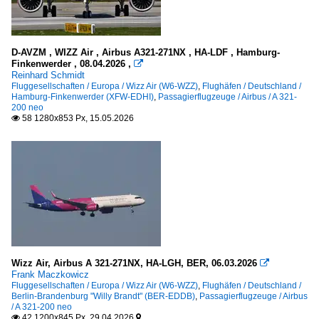
D-AVZM , WIZZ Air , Airbus A321-271NX , HA-LDF , Hamburg-
Finkenwerder , 08.04.2026 ,

Reinhard Schmidt
Fluggesellschaften / Europa / Wizz Air (W6-WZZ)
,
Flughäfen / Deutschland /
Hamburg-Finkenwerder (XFW-EDHI)
,
Passagierflugzeuge / Airbus / A 321-
200 neo
58 1280x853 Px, 15.05.2026

Wizz Air, Airbus A 321-271NX, HA-LGH, BER, 06.03.2026

Frank Maczkowicz
Fluggesellschaften / Europa / Wizz Air (W6-WZZ)
,
Flughäfen / Deutschland /
Berlin-Brandenburg "Willy Brandt" (BER-EDDB)
,
Passagierflugzeuge / Airbus
/ A 321-200 neo
42 1200x845 Px, 29.04.2026

