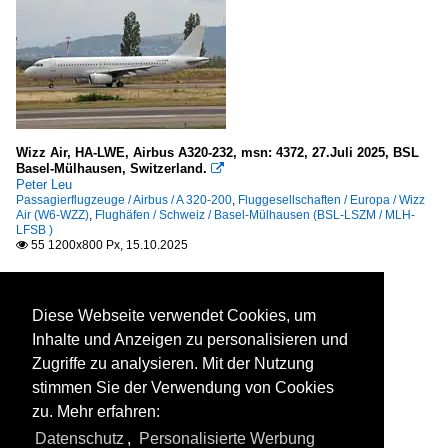
Wizz Air, HA-LWE, Airbus A320-232, msn: 4372, 27.Juli 2025, BSL
Basel-Mülhausen, Switzerland.

Peter Leu
Passagierflugzeuge / Airbus / A 320-200
,
Fluggesellschaften / Europa / Wizz
Air (W6-WZZ)
,
Flughäfen / Schweiz / Basel-Mülhausen (BSL-LSZM / MLH-
LFSB )
55 1200x800 Px, 15.10.2025

Diese Webseite verwendet Cookies, um
Inhalte und Anzeigen zu personalisieren und
Zugriffe zu analysieren. Mit der Nutzung
stimmen Sie der Verwendung von Cookies
zu. Mehr erfahren:
Datenschutz
,
Personalisierte Werbung