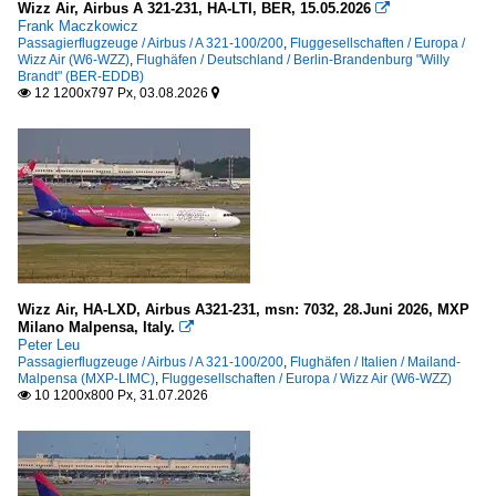
2010
Wizz Air, Airbus A 321-231, HA-LTI, BER, 15.05.2026

Billund (BLL-EHBI)
Frank Maczkowicz
2011
Passagierflugzeuge / Airbus / A 321-100/200
,
Fluggesellschaften / Europa /
Wizz Air (W6-WZZ)
,
Flughäfen / Deutschland / Berlin-Brandenburg "Willy
2012
Deutschland
Brandt" (BER-EDDB)
12 1200x797 Px, 03.08.2026


2013
Berlin-Brandenburg "Willy Brandt" (BER-EDDB)
2014
Berlin-Schönefeld (SXF-EDDB)
2015
Dortmund (DTM-EDLW)
2016
Frankfurt am Main (FRA-EDDF)
2017
Frankfurt-Hahn (HHN-EDFH)
2018
Friedrichshafen (FDH-EDNY)
2019
Hamburg "Helmut Schmidt" (HAM-EDDH)
Wizz Air, HA-LXD, Airbus A321-231, msn: 7032, 28.Juni 2026, MXP
Milano Malpensa, Italy.

Hamburg-Finkenwerder (XFW-EDHI)
Peter Leu
2020
Passagierflugzeuge / Airbus / A 321-100/200
,
Flughäfen / Italien / Mailand-
Köln/Bonn (CGN-EDDK)
Malpensa (MXP-LIMC)
,
Fluggesellschaften / Europa / Wizz Air (W6-WZZ)
2020
10 1200x800 Px, 31.07.2026

Leipzig/Halle (LEJ-EDDP)
2021
Lübeck-Blankensee (LBC-EDHL)
2022
Memmingen "Allgäu-Airport" (FMM-EDJA)
2023
Nürnberg „Albrecht Dürer“ (NUE-EDDN)