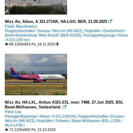
Wizz Air, Aibus, A 321-271NX, HA-LGO, BER, 21.09.2025

Frank Maczkowicz
Fluggesellschaften / Europa / Wizz Air (W6-WZZ)
,
Flughäfen / Deutschland /
Berlin-Brandenburg "Willy Brandt" (BER-EDDB)
,
Passagierflugzeuge / Airbus
/ A 321-200 neo
68 1200x854 Px, 18.11.2025


Wizz Air, HA-LXL, Airbus A321-231, msn: 7488, 27.Juli 2025, BSL
Basel-Mülhausen, Switzerland.

Peter Leu
Passagierflugzeuge / Airbus / A 321-100/200
,
Fluggesellschaften / Europa /
Wizz Air (W6-WZZ)
,
Flughäfen / Schweiz / Basel-Mülhausen (BSL-LSZM /
MLH-LFSB )
72 1200x800 Px, 15.10.2025
