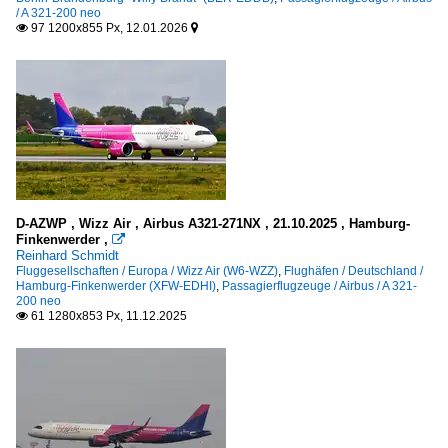
/ A 321-200 neo
97 1200x855 Px, 12.01.2026


D-AZWP , Wizz Air , Airbus A321-271NX , 21.10.2025 , Hamburg-
Finkenwerder ,

Reinhard Schmidt
Fluggesellschaften / Europa / Wizz Air (W6-WZZ)
,
Flughäfen / Deutschland /
Hamburg-Finkenwerder (XFW-EDHI)
,
Passagierflugzeuge / Airbus / A 321-
200 neo
61 1280x853 Px, 11.12.2025
