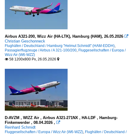
Airbus A321-200, Wizz Air (HA-LTK), Hamburg (HAM), 26.05.2026

Christian Geschonneck
Flughäfen / Deutschland / Hamburg "Helmut Schmidt" (HAM-EDDH)
,
Passagierflugzeuge / Airbus / A 321-100/200
,
Fluggesellschaften / Europa /
Wizz Air (W6-WZZ)
58 1200x800 Px, 26.05.2026


D-AVZM , WIZZ Air , Airbus A321-271NX , HA-LDF , Hamburg-
Finkenwerder , 08.04.2026 ,

Reinhard Schmidt
Fluggesellschaften / Europa / Wizz Air (W6-WZZ)
,
Flughäfen / Deutschland /