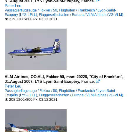
31.August 2007, LYS Lyon-Saint-Exupéry, France.

Régi
Peter Leu
Passagierflugzeuge / Fokker / 50
,
Flughäfen / Frankreich / Lyon-Saint-
SmartLynx (6Y-ART)
Exupéry (LYS-LFLL)
,
Fluggesellschaften / Europa / VLM Airlines (VG-VLM)
219 1200x800 Px, 03.12.2021

Swiss (LX-SWR)
TAROM (RO-ROT)
Titan Airways
Transaero Airlines
Travel Service (QS-TVS)
Turkish Airlines (TK-THY)
VLM Airlines (VG-VLM)
VLM Airlines, OO-VLI, Fokker 50, msn: 20226, "City of Frankfurt",
31.August 2007, LYS Lyon-Saint-Exupéry, France.

Vueling Airlines (VY-VLG)
Peter Leu
Passagierflugzeuge / Fokker / 50
White
,
Flughäfen / Frankreich / Lyon-Saint-
Exupéry (LYS-LFLL)
,
Fluggesellschaften / Europa / VLM Airlines (VG-VLM)
208 1200x800 Px, 03.12.2021

Geschäftsreiseflugzeuge
Beechcraft
1900D