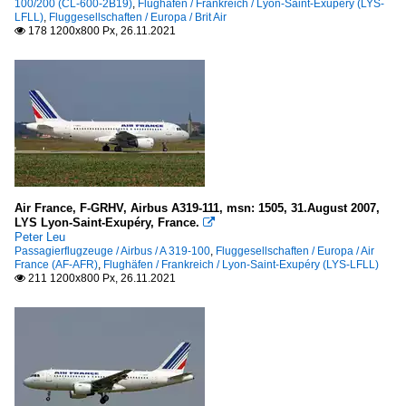
100/200 (CL-600-2B19)
,
Flughäfen / Frankreich / Lyon-Saint-Exupéry (LYS-
LFLL)
,
Fluggesellschaften / Europa / Brit Air
178 1200x800 Px, 26.11.2021

Air France, F-GRHV, Airbus A319-111, msn: 1505, 31.August 2007,
LYS Lyon-Saint-Exupéry, France.

Peter Leu
Passagierflugzeuge / Airbus / A 319-100
,
Fluggesellschaften / Europa / Air
France (AF-AFR)
,
Flughäfen / Frankreich / Lyon-Saint-Exupéry (LYS-LFLL)
211 1200x800 Px, 26.11.2021
