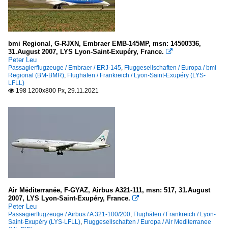
400 A
Raytheon
bmi Regional, G-RJXN, Embraer EMB-145MP, msn: 14500336,
Hawker 800XP
31.August 2007, LYS Lyon-Saint-Exupéry, France.

Peter Leu
Passagierflugzeuge / Embraer / ERJ-145
,
Fluggesellschaften / Europa / bmi
Regional (BM-BMR)
,
Flughäfen / Frankreich / Lyon-Saint-Exupéry (LYS-
Passagierflugzeuge
LFLL)
198 1200x800 Px, 29.11.2021

Airbus
A 310-
A 318-100
A 319-100
A 320-200
A 321-100/200
A 330-
Air Méditerranée, F-GYAZ, Airbus A321-111, msn: 517, 31.August
2007, LYS Lyon-Saint-Exupéry, France.

Peter Leu
ATR (Avions de Transport Regional)
Passagierflugzeuge / Airbus / A 321-100/200
,
Flughäfen / Frankreich / Lyon-
Saint-Exupéry (LYS-LFLL)
,
Fluggesellschaften / Europa / Air Mediterranee