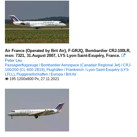
Air France (Operated by Brit Air), F-GRJQ, Bombardier CRJ-100LR,
msn: 7321, 31.August 2007, LYS Lyon-Saint-Exupéry, France.

Peter Leu
Passagierflugzeuge / Bombardier Aerospace (Canadair Regional Jet) / CRJ-
100/200 (CL-600-2B19)
,
Flughäfen / Frankreich / Lyon-Saint-Exupéry (LYS-
LFLL)
,
Fluggesellschaften / Europa / Brit Air
195 1200x800 Px, 27.11.2021
