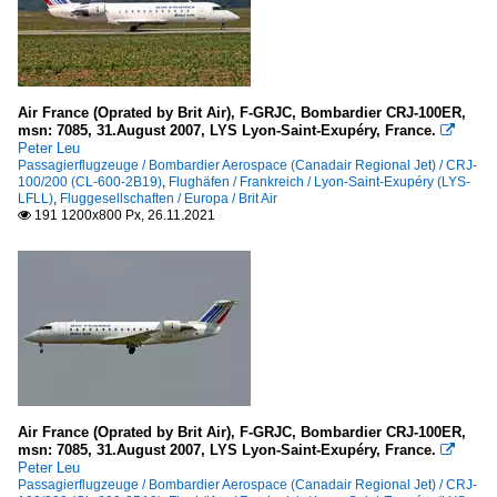
Air France (Oprated by Brit Air), F-GRJC, Bombardier CRJ-100ER,
msn: 7085, 31.August 2007, LYS Lyon-Saint-Exupéry, France.

Peter Leu
Passagierflugzeuge / Bombardier Aerospace (Canadair Regional Jet) / CRJ-
100/200 (CL-600-2B19)
,
Flughäfen / Frankreich / Lyon-Saint-Exupéry (LYS-
LFLL)
,
Fluggesellschaften / Europa / Brit Air
191 1200x800 Px, 26.11.2021

Air France (Oprated by Brit Air), F-GRJC, Bombardier CRJ-100ER,
msn: 7085, 31.August 2007, LYS Lyon-Saint-Exupéry, France.

Peter Leu
Passagierflugzeuge / Bombardier Aerospace (Canadair Regional Jet) / CRJ-