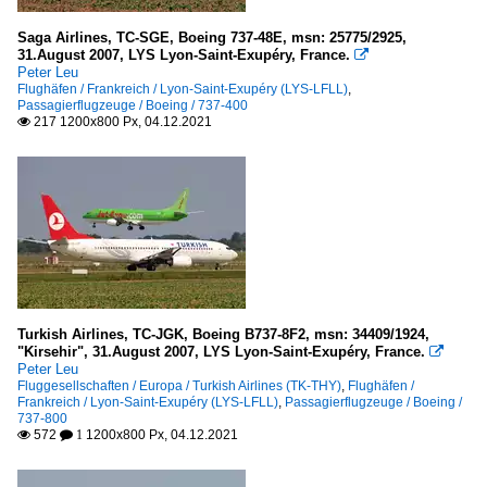
Royal Air Maroc (AT-RAM)
2011
Tunisair (TU-TAR)
Saga Airlines, TC-SGE, Boeing 737-48E, msn: 25775/2925,
31.August 2007, LYS Lyon-Saint-Exupéry, France.

2012
Peter Leu
Amerika
Flughäfen / Frankreich / Lyon-Saint-Exupéry (LYS-LFLL)
,
2014
Passagierflugzeuge / Boeing / 737-400
Air Transat
217 1200x800 Px, 04.12.2021

2018
Europa
2020
Aegean Airlines (A3-AEE)
2021
Aer Lingus (EI-EIN)
Aigle Azur (ZI-AAF)
Air France (AF-AFR)
Air Mediterranee (ML-BIE)
Turkish Airlines, TC-JGK, Boeing B737-8F2, msn: 34409/1924,
"Kirsehir", 31.August 2007, LYS Lyon-Saint-Exupéry, France.

Air Nostrum (YW-ANE)
Peter Leu
Fluggesellschaften / Europa / Turkish Airlines (TK-THY)
,
Flughäfen /
Airlinair (A5-RLA)
Frankreich / Lyon-Saint-Exupéry (LYS-LFLL)
,
Passagierflugzeuge / Boeing /
737-800
Alitalia Express (XM-SMX)
572
1200x800 Px, 04.12.2021

 1
bmi Regional (BM-BMR)