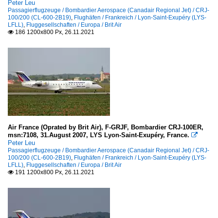
Peter Leu
Passagierflugzeuge / Bombardier Aerospace (Canadair Regional Jet) / CRJ-
100/200 (CL-600-2B19)
,
Flughäfen / Frankreich / Lyon-Saint-Exupéry (LYS-
LFLL)
,
Fluggesellschaften / Europa / Brit Air
186 1200x800 Px, 26.11.2021

Air France (Oprated by Brit Air), F-GRJF, Bombardier CRJ-100ER,
msn:7108, 31.August 2007, LYS Lyon-Saint-Exupéry, France.

Peter Leu
Passagierflugzeuge / Bombardier Aerospace (Canadair Regional Jet) / CRJ-
100/200 (CL-600-2B19)
,
Flughäfen / Frankreich / Lyon-Saint-Exupéry (LYS-
LFLL)
,
Fluggesellschaften / Europa / Brit Air
191 1200x800 Px, 26.11.2021
