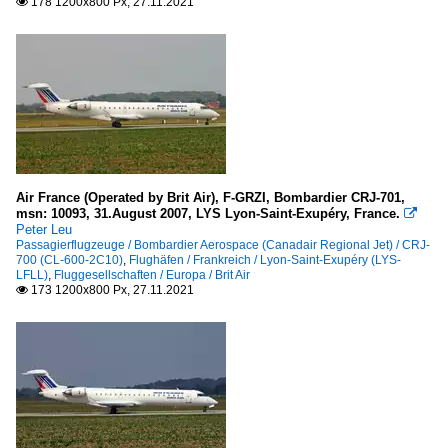
178 1200x800 Px, 27.11.2021

70
Air France (Operated by Brit Air), F-GRZI, Bombardier CRJ-701,
msn: 10093, 31.August 2007, LYS Lyon-Saint-Exupéry, France.

Peter Leu
Passagierflugzeuge / Bombardier Aerospace (Canadair Regional Jet) / CRJ-
700 (CL-600-2C10)
,
Flughäfen / Frankreich / Lyon-Saint-Exupéry (LYS-
LFLL)
,
Fluggesellschaften / Europa / Brit Air
173 1200x800 Px, 27.11.2021
