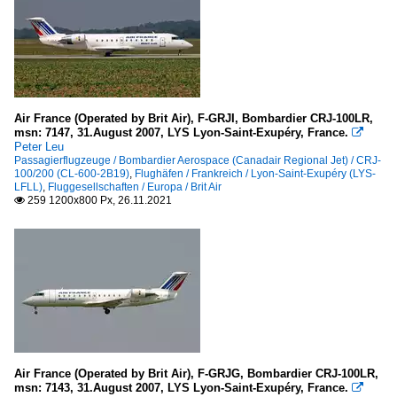
Air France (Operated by Brit Air), F-GRJI, Bombardier CRJ-100LR,
msn: 7147, 31.August 2007, LYS Lyon-Saint-Exupéry, France.

Peter Leu
Passagierflugzeuge / Bombardier Aerospace (Canadair Regional Jet) / CRJ-
100/200 (CL-600-2B19)
,
Flughäfen / Frankreich / Lyon-Saint-Exupéry (LYS-
LFLL)
,
Fluggesellschaften / Europa / Brit Air
259 1200x800 Px, 26.11.2021

Air France (Operated by Brit Air), F-GRJG, Bombardier CRJ-100LR,
msn: 7143, 31.August 2007, LYS Lyon-Saint-Exupéry, France.
