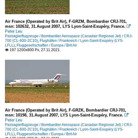
CRJ-1000 (CL-600-2E25)
CRJ-700 (CL-600-2C10)
Air France (Operated by Brit Air), F-GRZM, Bombardier CRJ-701,
CRJ-900 (CL-600-2D24)
msn: 102632, 31.August 2007, LYS Lyon-Saint-Exupéry, France.

Peter Leu
Passagierflugzeuge / Bombardier Aerospace (Canadair Regional Jet) / CRJ-
British Aerospace BAe
700 (CL-600-2C10)
,
Flughäfen / Frankreich / Lyon-Saint-Exupéry (LYS-
LFLL)
,
Fluggesellschaften / Europa / Brit Air
Avro RJ85
197 1200x800 Px, 27.11.2021

Embraer
190 (190-100)
195 (190-200)
ERJ-135
ERJ-145
Air France (Operated by Brit Air), F-GRZK, Bombardier CRJ-701,
Fokker
msn: 10198, 31.August 2007, LYS Lyon-Saint-Exupéry, France.

Peter Leu
Passagierflugzeuge / Bombardier Aerospace (Canadair Regional Jet) / CRJ-
100
700 (CL-600-2C10)
,
Flughäfen / Frankreich / Lyon-Saint-Exupéry (LYS-
50
LFLL)
,
Fluggesellschaften / Europa / Brit Air