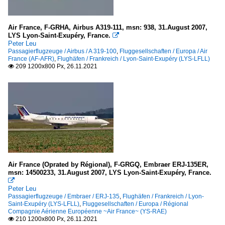
Air France, F-GRHA, Airbus A319-111, msn: 938, 31.August 2007,
LYS Lyon-Saint-Exupéry, France.

Peter Leu
Passagierflugzeuge / Airbus / A 319-100
,
Fluggesellschaften / Europa / Air
France (AF-AFR)
,
Flughäfen / Frankreich / Lyon-Saint-Exupéry (LYS-LFLL)
209 1200x800 Px, 26.11.2021

Air France (Oprated by Régional), F-GRGQ, Embraer ERJ-135ER,
msn: 14500233, 31.August 2007, LYS Lyon-Saint-Exupéry, France.

Peter Leu
Passagierflugzeuge / Embraer / ERJ-135
,
Flughäfen / Frankreich / Lyon-
Saint-Exupéry (LYS-LFLL)
,
Fluggesellschaften / Europa / Régional
Compagnie Aérienne Européenne ~Air France~ (YS-RAE)
210 1200x800 Px, 26.11.2021
