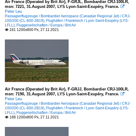
Air France (Operated by Brit Air), F-GRJL, Bombardier CRJ-100LR,
msn: 7221, 31.August 2007, LYS Lyon-Saint-Exupéry, France.

Peter Leu
Passagierflugzeuge / Bombardier Aerospace (Canadair Regional Jet) / CRJ-
100/200 (CL-600-2B19)
,
Flughäfen / Frankreich / Lyon-Saint-Exupéry (LYS-
LFLL)
,
Fluggesellschaften / Europa / Brit Air
181 1200x800 Px, 27.11.2021

Air France (Operated by Brit Air), F-GRJJ, Bombardier CRJ-100LR,
msn: 7190, 31.August 2007, LYS Lyon-Saint-Exupéry, France.

Peter Leu
Passagierflugzeuge / Bombardier Aerospace (Canadair Regional Jet) / CRJ-
100/200 (CL-600-2B19)
,
Flughäfen / Frankreich / Lyon-Saint-Exupéry (LYS-
LFLL)
,
Fluggesellschaften / Europa / Brit Air
188 1200x800 Px, 27.11.2021
