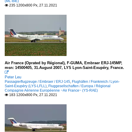
42/72
(ML-BIE)
235 1200x800 Px, 27.11.2021

Avro Regjet
RJ 70/85/100
Boeing
737-300
737-400
Air France (Oprated by Régional), F-GUMA, Embraer ERJ-145MP,
737-500
msn: 14500405, 31.August 2007, LYS Lyon-Saint-Exupéry, France.

737-600
Peter Leu
737-700
Passagierflugzeuge / Embraer / ERJ-145
,
Flughäfen / Frankreich / Lyon-
Saint-Exupéry (LYS-LFLL)
,
Fluggesellschaften / Europa / Régional
737-800
Compagnie Aérienne Européenne ~Air France~ (YS-RAE)
183 1200x800 Px, 27.11.2021

757
767
Bombardier Aerospace (Canadair Regional Jet)
CRJ-100/200 (CL-600-2B19)